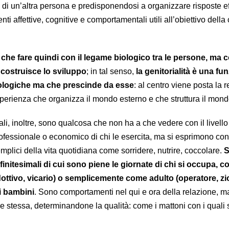
e di un’altra persona e predisponendosi a organizzare risposte ef
i affettive, cognitive e comportamentali utili all’obiettivo della
che fare quindi con il legame biologico tra le persone, ma c
e costruisce lo sviluppo
; in tal senso,
la genitorialità è una fu
ologiche ma che prescinde da esse
: al centro viene posta la 
sperienza che organizza il mondo esterno e che struttura il mond
i, inoltre, sono qualcosa che non ha a che vedere con il livello
rofessionale o economico di chi le esercita, ma si esprimono con
plici della vita quotidiana come sorridere, nutrire, coccolare.
S
finitesimali di cui sono piene le giornate di chi si occupa, 
dottivo, vicario) o semplicemente come adulto (operatore, zi
i bambini
. Sono comportamenti nel qui e ora della relazione, m
e stessa, determinandone la qualità: come i mattoni con i quali 