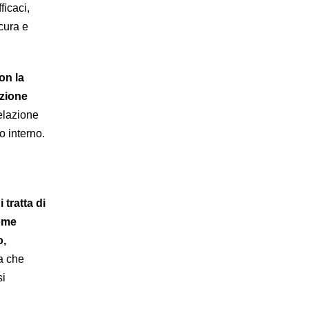
ficaci,
 cura e
on la
nzione
relazione
o interno.
i tratta di
come
o,
a che
si