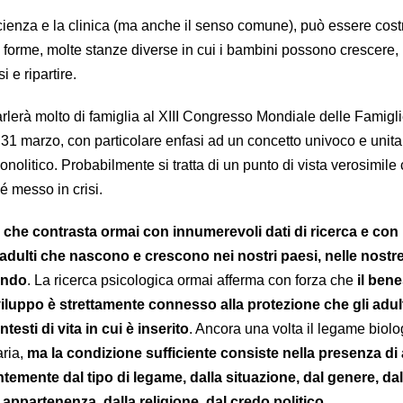
scienza e la clinica (ma anche il senso comune), può essere cost
e forme, molte stanze diverse in cui i bambini possono crescere,
i e ripartire.
arlerà molto di famiglia al XIII Congresso Mondiale delle Famigli
 31 marzo, con particolare enfasi ad un concetto univoco e unita
onolitico. Probabilmente si tratta di un punto di vista verosimile
é messo in crisi.
 che contrasta ormai con innumerevoli dati di ricerca e con l
adulti che nascono e crescono nei nostri paesi, nelle nostre 
ondo
. La ricerca psicologica ormai afferma con forza che
il ben
sviluppo è strettamente connesso alla protezione che gli adu
ntesti di vita in cui è inserito
. Ancora una volta il legame biol
aria,
ma la condizione sufficiente consiste nella presenza di 
temente dal tipo di legame, dalla situazione, dal genere, dall
i appartenenza, dalla religione, dal credo politico
.