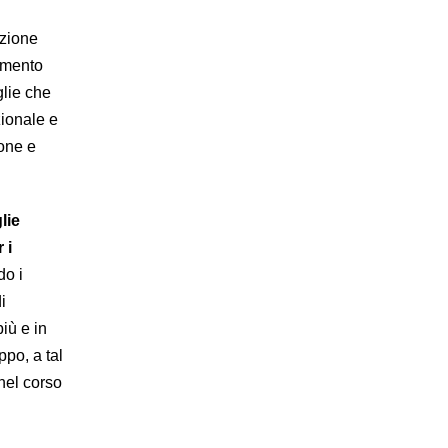
azione
imento
glie che
zionale e
one e
lie
 i
do i
i
iù e in
po, a tal
nel corso