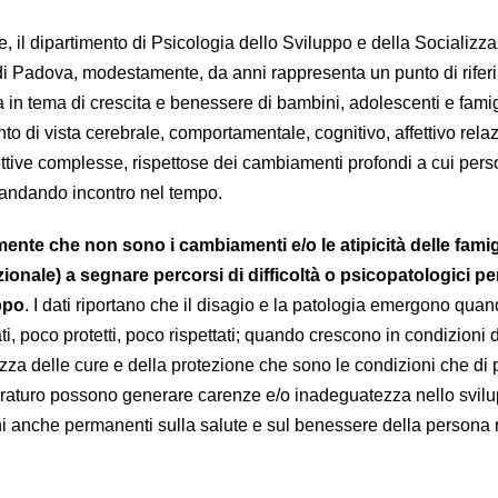
, il dipartimento di Psicologia dello Sviluppo e della Socializz
di Padova, modestamente, da anni rappresenta un punto di rifer
ica in tema di crescita e benessere di bambini, adolescenti e fami
to di vista cerebrale, comportamentale, cognitivo, affettivo rela
tive complesse, rispettose dei cambiamenti profondi a cui pers
o andando incontro nel tempo.
amente che non sono i cambiamenti e/o le atipicità delle famig
izionale) a segnare percorsi di difficoltà o psicopatologici per
uppo
. I dati riportano che il disagio e la patologia emergono quan
 poco protetti, poco rispettati; quando crescono in condizioni d
za delle cure e della protezione che sono le condizioni che di p
turo possono generare carenze e/o inadeguatezza nello svilup
 anche permanenti sulla salute e sul benessere della persona 