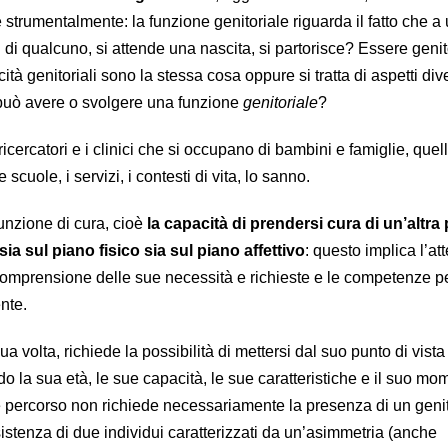
e strumentalmente: la funzione genitoriale riguarda il fatto che a 
i di qualcuno, si attende una nascita, si partorisce? Essere genit
ità genitoriali sono la stessa cosa oppure si tratta di aspetti div
 può avere o svolgere una funzione
genitoriale
?
 ricercatori e i clinici che si occupano di bambini e famiglie, quelli
scuole, i servizi, i contesti di vita, lo sanno.
unzione di cura, cioè
la capacità di prendersi cura di un’altr
, sia sul piano fisico sia sul piano affettivo
: questo implica l’at
a comprensione delle sue necessità e richieste e le competenze p
nte.
ua volta, richiede la possibilità di mettersi dal suo punto di vista
 la sua età, le sue capacità, le sue caratteristiche e il suo mo
le percorso non richiede necessariamente la presenza di un genit
stenza di due individui caratterizzati da un’asimmetria (anche