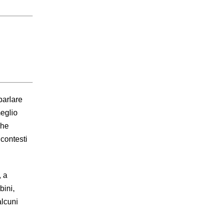
parlare
eglio
che
 contesti
, a
bini,
alcuni