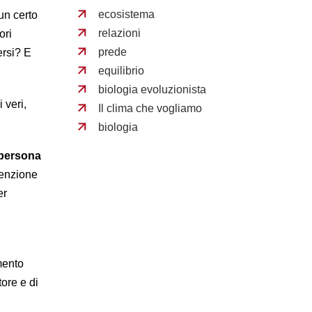
ecosistema
un certo
relazioni
ori
prede
ersi? E
equilibrio
biologia evoluzionista
 veri,
Il clima che vogliamo
biologia
a persona
tenzione
er
mento
ore e di