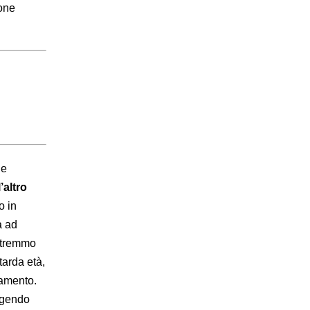
ione
ne
’altro
o in
a ad
potremmo
tarda età,
namento.
olgendo