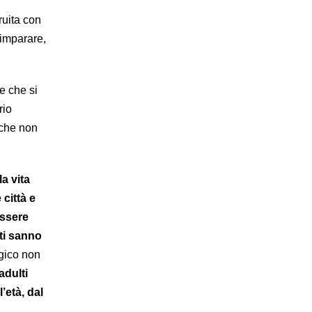
ruita con
 imparare,
e che si
rio
 che non
a vita
città e
essere
lti sanno
ogico non
adulti
’età, dal