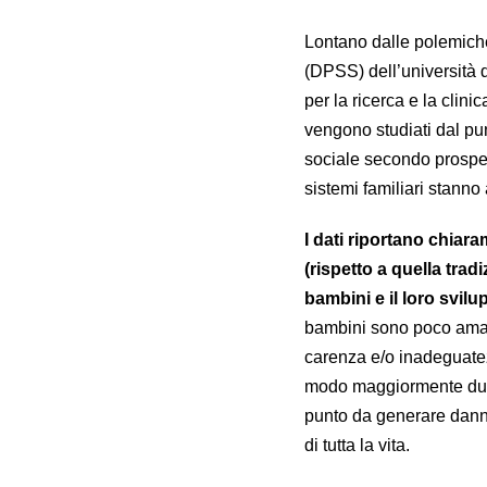
Lontano dalle polemiche
(DPSS) dell’università 
per la ricerca e la clin
vengono studiati dal pun
sociale secondo prospet
sistemi familiari stann
I dati riportano chiar
(rispetto a quella trad
bambini e il loro svil
bambini sono poco amati,
carenza e/o inadeguatez
modo maggiormente dura
punto da generare danni
di tutta la vita.