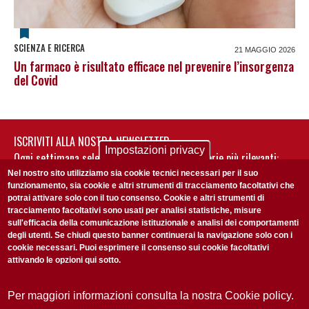
SCIENZA E RICERCA
21 MAGGIO 2026
Un farmaco è risultato efficace nel prevenire l’insorgenza
del Covid
ISCRIVITI ALLA NOSTRA NEWSLETTER
Impostazioni privacy
Ogni settimana selezioniamo per te nostre storie più rilevanti:
non perderti gli aggiornamenti della nostra newsletter
Nel nostro sito utilizziamo sia cookie tecnici necessari per il suo
funzionamento, sia cookie e altri strumenti di tracciamento facoltativi che
potrai attivare solo con il tuo consenso. Cookie e altri strumenti di
tracciamento facoltativi sono usati per analisi statistiche, misure
sull'efficacia della comunicazione istituzionale e analisi dei comportamenti
degli utenti. Se chiudi questo banner continuerai la navigazione solo con i
cookie necessari. Puoi esprimere il consenso sui cookie facoltativi
attivando le opzioni qui sotto.
Privacy Policy
Accetto la
ISCRIVITI
Per maggiori informazioni consulta la nostra Cookie policy.