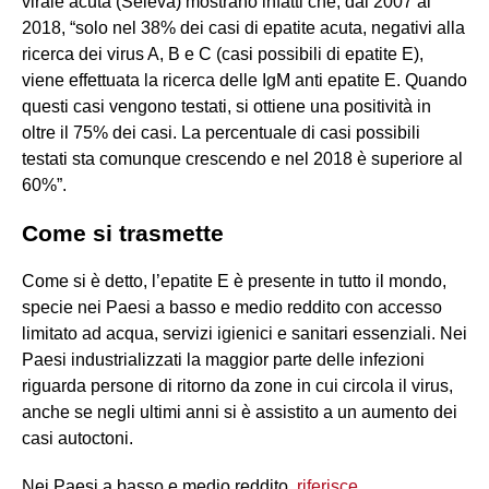
virale acuta (Seieva) mostrano infatti che, dal 2007 al
2018, “solo nel 38% dei casi di epatite acuta, negativi alla
ricerca dei virus A, B e C (casi possibili di epatite E),
viene effettuata la ricerca delle IgM anti epatite E. Quando
questi casi vengono testati, si ottiene una positività in
oltre il 75% dei casi. La percentuale di casi possibili
testati sta comunque crescendo e nel 2018 è superiore al
60%”.
Come si trasmette
Come si è detto, l’epatite E è presente in tutto il mondo,
specie nei Paesi a basso e medio reddito con accesso
limitato ad acqua, servizi igienici e sanitari essenziali. Nei
Paesi industrializzati la maggior parte delle infezioni
riguarda persone di ritorno da zone in cui circola il virus,
anche se negli ultimi anni si è assistito a un aumento dei
casi autoctoni.
Nei Paesi a basso e medio reddito,
riferisce