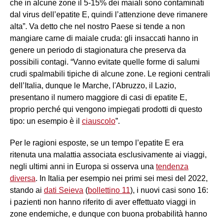
che in alcune zone il 5-15% dei maiali sono contaminati
dal virus dell’epatite E, quindi l’attenzione deve rimanere
alta”. Va detto che nel nostro Paese si tende a non
mangiare carne di maiale cruda: gli insaccati hanno in
genere un periodo di stagionatura che preserva da
possibili contagi. “Vanno evitate quelle forme di salumi
crudi spalmabili tipiche di alcune zone. Le regioni centrali
dell’Italia, dunque le Marche, l'Abruzzo, il Lazio,
presentano il numero maggiore di casi di epatite E,
proprio perché qui vengono impiegati prodotti di questo
tipo: un esempio è il
ciauscolo
”.
Per le ragioni esposte, se un tempo l’epatite E era
ritenuta una malattia associata esclusivamente ai viaggi,
negli ultimi anni in Europa si osserva una
tendenza
diversa
. In Italia per esempio nei primi sei mesi del 2022,
stando ai
dati Seieva
(
bollettino 11
), i nuovi casi sono 16:
i pazienti non hanno riferito di aver effettuato viaggi in
zone endemiche, e dunque con buona probabilità hanno