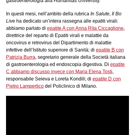
gastroenterologia alla Humanitas University.
In questi mesi, nell’ambito della rubrica
In Salute
,
Il Bo
Live
ha dedicato un’intera rassegna alle epatiti virali:
abbiamo parlato di
epatite A con
Anna Rita Ciccaglione
,
direttrice del reparto di Epatiti virali e malattie da
oncovirus e retrovirus del Dipartimento di malattie
infettive dell’Istituto superiore di Sanità; di
epatite B con
Patrizia Burra
, segretario generale della Società italiana
di gastroenterologia ed endoscopia digestiva. Di
epatite
C abbiamo discusso invece con Maria Elena Tosti
,
responsabile Seieva e Loreta Kondili; di
epatite D con
Pietro Lampertico
del Policlinico di Milano.