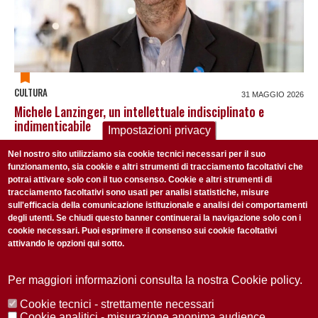
CULTURA
31 MAGGIO 2026
Michele Lanzinger, un intellettuale indisciplinato e
indimenticabile
Impostazioni privacy
Nel nostro sito utilizziamo sia cookie tecnici necessari per il suo
funzionamento, sia cookie e altri strumenti di tracciamento facoltativi che
potrai attivare solo con il tuo consenso. Cookie e altri strumenti di
ISCRIVITI ALLA NOSTRA NEWSLETTER
tracciamento facoltativi sono usati per analisi statistiche, misure
Ogni settimana selezioniamo per te nostre storie più rilevanti:
sull'efficacia della comunicazione istituzionale e analisi dei comportamenti
degli utenti. Se chiudi questo banner continuerai la navigazione solo con i
non perderti gli aggiornamenti della nostra newsletter
cookie necessari. Puoi esprimere il consenso sui cookie facoltativi
attivando le opzioni qui sotto.
Per maggiori informazioni consulta la nostra Cookie policy.
Cookie tecnici - strettamente necessari
Privacy Policy
Cookie analitici - misurazione anonima audience