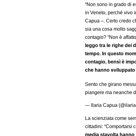
“Non sono in grado di e
in Veneto, perché vivo 
Capua –. Certo credo ch
sia una cosa molto sagg
contagio? “Non è affat
leggo tra le righe dei d
tempo. In questo mome
contagio, bensì è impor
che hanno sviluppato 
Sento che girano messagg
piangere ma neanche da
— Ilaria Capua (@ilari
La scienziata come semp
cittadini: “Comportarsi
media stavolta hanno 