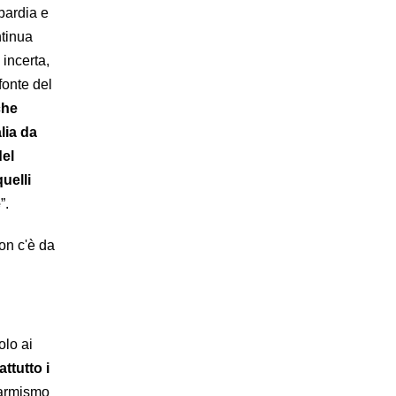
bardia e
ntinua
incerta,
fonte del
che
alia da
del
uelli
e
”.
on c'è da
olo ai
ttutto i
llarmismo