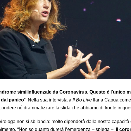
ndrome similinfluenzale da Coronavirus. Questo è l’unico m
 dal panico
”. Nella sua intervista a
Il Bo Live
Ilaria Capua com
condere né drammatizzare la sfida che abbiamo di fronte in ques
a virologa non si sbilancia: molto dipenderà dalla nostra capacità 
enimento. “Non so quanto durerà l’emergenza – spiega –;
il coro