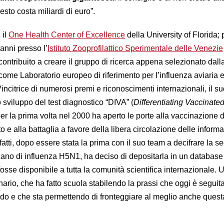
esto costa miliardi di euro”.
 il
One Health Center of Excellence
della University of Florida;
anni presso l’
Istituto Zooprofilattico Sperimentale delle Venezie
ontribuito a creare il gruppo di ricerca appena selezionato dall
e Laboratorio europeo di riferimento per l’influenza aviaria e
incitrice di numerosi premi e riconoscimenti internazionali, il 
o sviluppo del test diagnostico “DIVA” (
Differentiating Vaccinate
per la prima volta nel 2000 ha aperto le porte alla vaccinazione
o e alla battaglia a favore della libera circolazione delle inform
nfatti, dopo essere stata la prima con il suo team a decifrare la 
cano di influenza H5N1, ha deciso di depositarla in un database
osse disponibile a tutta la comunità scientifica internazionale. U
rio, che ha fatto scuola stabilendo la prassi che oggi è seguita
mondo e che sta permettendo di fronteggiare al meglio anche quest