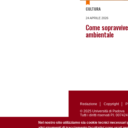
CULTURA
24 APRILE 2026
Come sopravviver
ambientale
Redazione
Copyright
P
© 2025 Università di Padova
Tutti i diritti riservati P.I. 0
Registrazione presso il Tribu
Nel nostro sito utilizziamo sia cookie tecnici necessari 
altri strumenti di tracciamento facoltativi sono usati pe