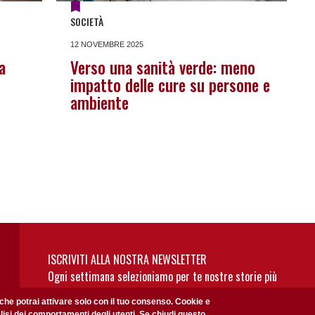
SOCIETÀ
12 NOVEMBRE 2025
a
Verso una sanità verde: meno
impatto delle cure su persone e
ambiente
ISCRIVITI ALLA NOSTRA NEWSLETTER
Ogni settimana selezioniamo per te nostre storie più
rilevanti: non perderti gli aggiornamenti della nostra
 che potrai attivare solo con il tuo consenso. Cookie e
newsletter
alisi dei comportamenti degli utenti. Se chiudi questo