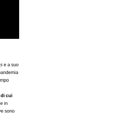
ss
e a suo
 pandemia
tempo
di cui
he in
ove sono