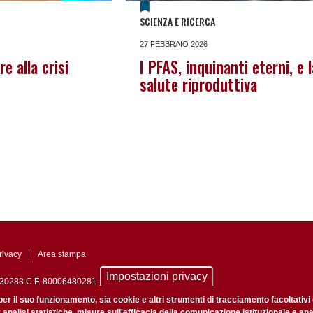
SCIENZA E RICERCA
27 FEBBRAIO 2026
e alla crisi
I PFAS, inquinanti eterni, e l
salute riproduttiva
rivacy
Area stampa
Impostazioni privacy
0742430283 C.F. 80006480281
nale di Padova n. 2097/2012 del 18 giugno 2012
per il suo funzionamento, sia cookie e altri strumenti di tracciamento facoltativi
r analisi statistiche, misure sull'efficacia della comunicazione istituzionale e an