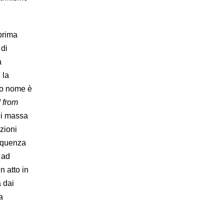
 prima
di
a
 la
suo nome è
d from
 di massa
azioni
sequenza
 ad
n atto in
 dai
a