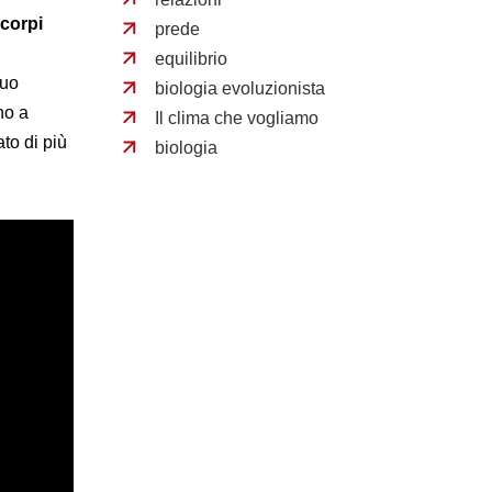
icorpi
prede
equilibrio
suo
biologia evoluzionista
no a
Il clima che vogliamo
to di più
biologia