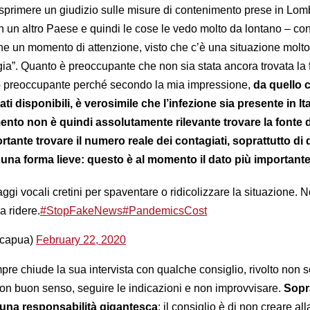
sprimere un giudizio sulle misure di contenimento prese in Lom
in un altro Paese e quindi le cose le vedo molto da lontano – co
e un momento di attenzione, visto che c’è una situazione molto 
ia”. Quanto è preoccupante che non sia stata ancora trovata la 
to preoccupante perché secondo la mia impressione,
da quello 
ati disponibili, è verosimile che l’infezione sia presente in It
nto non è quindi assolutamente rilevante trovare la fonte 
tante trovare il numero reale dei contagiati, soprattutto di q
una forma lieve: questo è al momento il dato più important
i vocali cretini per spaventare o ridicolizzare la situazione. N
 ridere.
#StopFakeNews
#PandemicsCost
acapua)
February 22, 2020
re chiude la sua intervista con qualche consiglio, rivolto non s
 con buon senso, seguire le indicazioni e non improvvisare.
Sopra
una responsabilità gigantesca
: il consiglio è di non creare a