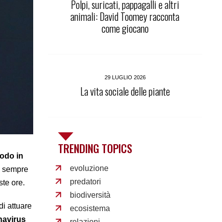
Polpi, suricati, pappagalli e altri
animali: David Toomey racconta
come giocano
29 LUGLIO 2026
La vita sociale delle piante
TRENDING TOPICS
odo in
evoluzione
e sempre
predatori
te ore.
biodiversità
di attuare
ecosistema
navirus
relazioni