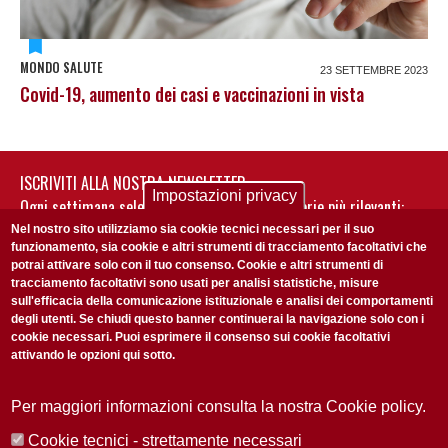
MONDO SALUTE
23 SETTEMBRE 2023
Covid-19, aumento dei casi e vaccinazioni in vista
ISCRIVITI ALLA NOSTRA NEWSLETTER
Impostazioni privacy
Ogni settimana selezioniamo per te nostre storie più rilevanti:
non perderti gli aggiornamenti della nostra newsletter
Nel nostro sito utilizziamo sia cookie tecnici necessari per il suo
funzionamento, sia cookie e altri strumenti di tracciamento facoltativi che
potrai attivare solo con il tuo consenso. Cookie e altri strumenti di
tracciamento facoltativi sono usati per analisi statistiche, misure
sull'efficacia della comunicazione istituzionale e analisi dei comportamenti
degli utenti. Se chiudi questo banner continuerai la navigazione solo con i
cookie necessari. Puoi esprimere il consenso sui cookie facoltativi
attivando le opzioni qui sotto.
Privacy Policy
Accetto la
ISCRIVITI
Per maggiori informazioni consulta la nostra Cookie policy.
Cookie tecnici - strettamente necessari