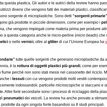
a questa plastica. Gli autori e le autrici della review hanno pas
utilizzi diversi che vengono fatti dei materiali plastici, classifica
sono sorgente di microplastiche. Sono detti
“sorgenti primarie
gono già prodotte in piccole dimensioni, come per esempio i
pel
arina, che vengono impiegati come materia prima per produrre altr
no a questa categoria anche le micro-perline (
micro beads
) che 
etici
o nelle
vernici
, oltre al
glitter
di cui l’Unione Europea ha
v
ondarie”
tutte quelle sorgenti che generano microplastiche da a
ovvia, è la
rottura di oggetti plastici più grandi
, come per esem
 un fiume perché non sono stati messi nel cassonetto del riciclo.
 anche i
tessuti
con cui vengono prodotti molti vestiti contempora
cemente indossandoli, particelle microscopiche si staccano e s
. Altre fonti secondarie sono i processi di riciclaggio della plas
gli
pneumatici
dei veicoli. La review ha anche provato a stimar
prodotte da ogni singola fonte basandosi su 8 studi principali.