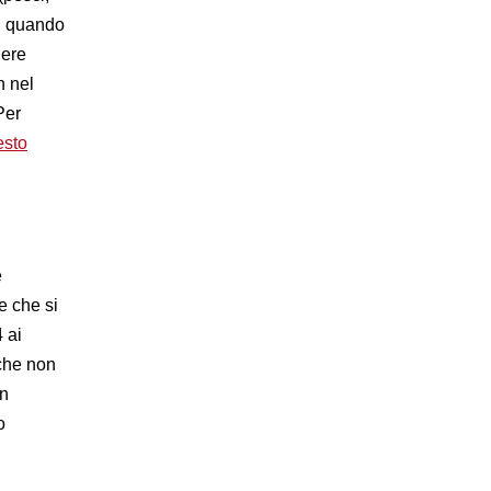
a, quando
dere
n nel
Per
esto
e
e che si
 ai
 che non
in
o