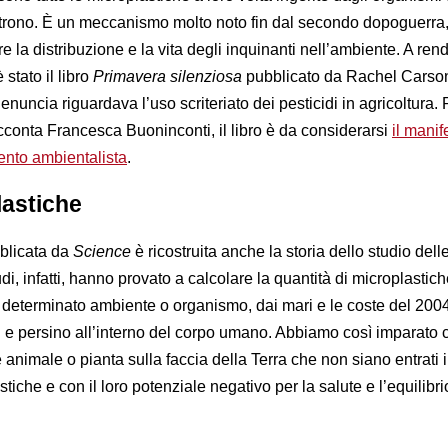
 nutrono. È un meccanismo molto noto fin dal secondo dopoguerr
re la distribuzione e la vita degli inquinanti nell’ambiente. A ren
stato il libro
Primavera silenziosa
pubblicato da Rachel Carso
enuncia riguardava l’uso scriteriato dei pesticidi in agricoltura. 
conta Francesca Buoninconti, il libro è da considerarsi
il manif
nto ambientalista
.
lastiche
blicata da
Science
è ricostruita anche la storia dello studio dell
di, infatti, hanno provato a calcolare la quantità di microplastich
n determinato ambiente o organismo, dai mari e le coste del 2004
ali e persino all’interno del corpo umano. Abbiamo così imparato
 animale o pianta sulla faccia della Terra che non siano entrati 
tiche e con il loro potenziale negativo per la salute e l’equilibri