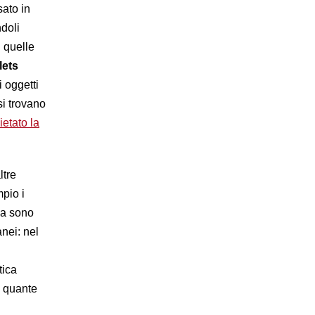
sato in
ndoli
”
quelle
lets
i oggetti
si trovano
ietato la
ltre
pio i
 Ma sono
nei: nel
i
tica
e quante