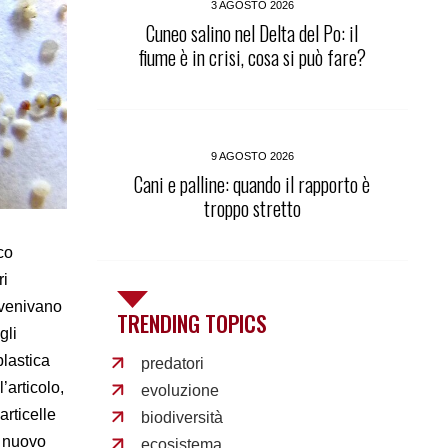
3 AGOSTO 2026
Cuneo salino nel Delta del Po: il
fiume è in crisi, cosa si può fare?
9 AGOSTO 2026
Cani e palline: quando il rapporto è
troppo stretto
co
ri
 venivano
TRENDING TOPICS
gli
plastica
predatori
’articolo,
evoluzione
articelle
biodiversità
n nuovo
ecosistema