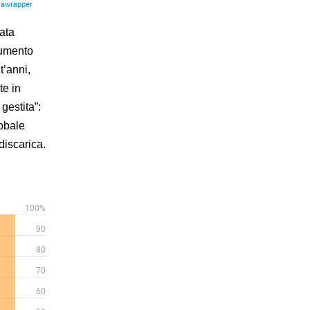
ata
’aumento
t’anni,
te in
gestita”:
lobale
discarica.