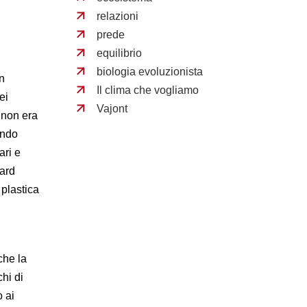
relazioni
prede
equilibrio
biologia evoluzionista
n
Il clima che vogliamo
ei
Vajont
 non era
ando
ari e
dard
 plastica
n
che la
hi di
o ai