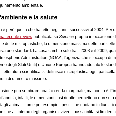
inquinamento ambientale.
l’ambiente e la salute
 è però quella che ha retto negli anni successivi al 2004. Per u
na recente review
pubblicata su
Science
proprio in occasione d
one delle microplastiche, la dimensione massima delle particelle
teva uno standard. La cosa cambiò solo tra il 2008 e il 2009, qu
tmospheric Administration (NOAA, l’agenzia che si occupa di m
erno degli Stati Uniti) e Unione Europea hanno adottato lo stan
letteratura scientifica: si definisce microplastica ogni particella
metri di diametro massimo.
ensione può sembrare una faccenda marginale, ma non lo è. Fi
t’anni fa, infatti, le dimensioni così ridotte permettono non solo 
dagli animali, come per esempio i pesci che nuotano in fiumi ricc
 che all’interno degli organismi viventi possa infilarsi fin dentr