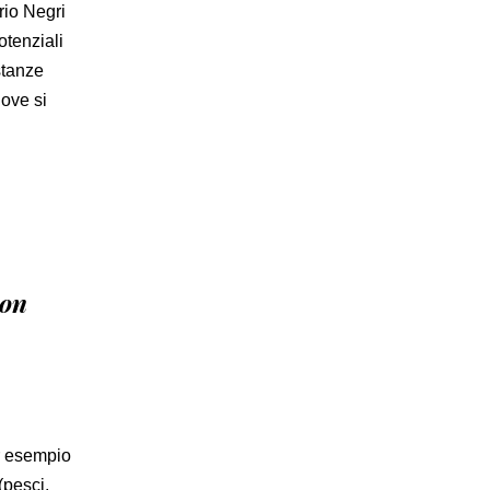
ario Negri
otenziali
stanze
dove si
con
er esempio
(pesci,