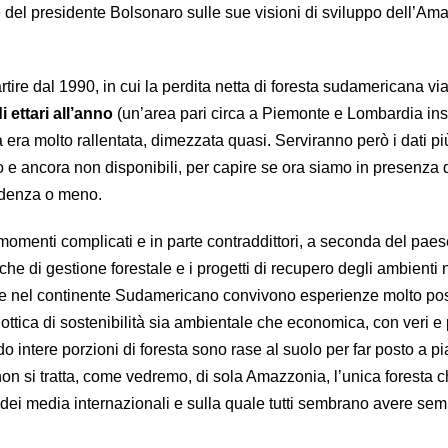
ie del presidente Bolsonaro sulle sue visioni di sviluppo dell’Am
ire dal 1990, in cui la perdita netta di foresta sudamericana vi
di ettari all’anno
(un’area pari circa a Piemonte e Lombardia in
a era molto rallentata, dimezzata quasi. Serviranno però i dati pi
nio e ancora non disponibili, per capire se ora siamo in presenza 
ndenza o meno.
momenti complicati e in parte contraddittori, a seconda del paes
che di gestione forestale e i progetti di recupero degli ambienti n
he nel continente Sudamericano convivono esperienze molto posi
’ottica di sostenibilità sia ambientale che economica, con veri e p
ndo intere porzioni di foresta sono rase al suolo per far posto a p
E non si tratta, come vedremo, di sola Amazzonia, l’unica foresta c
 dei media internazionali e sulla quale tutti sembrano avere sem