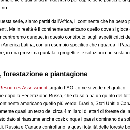
o no.
uesta serie, siamo partiti dall’Africa, il continente che ha perso 
enti. Ma in realtà è il continente americano quello dove si gioca
oncentreremo dunque, in questo contributo, sugli aspetti critici de
in America Latina, con un esempio specifico che riguarda il Par
, in una prossima puntata, i progetti e le soluzioni che si stan
 forestazione e piantagione
 Resources Assessment
targato FAO, come si vede nel grafico
he dopo la Federazione Russa, che da sola ha un quinto del tota
continente americano quello più verde: Brasile, Stati Uniti e Ca
ente quasi un terzo dei circa 4 miliardi di ettari di foreste del
sto dato si riassume anche così: cinque i paesi dominano da soli
li. Russia e Canada controllano la quasi totalità delle foreste bo