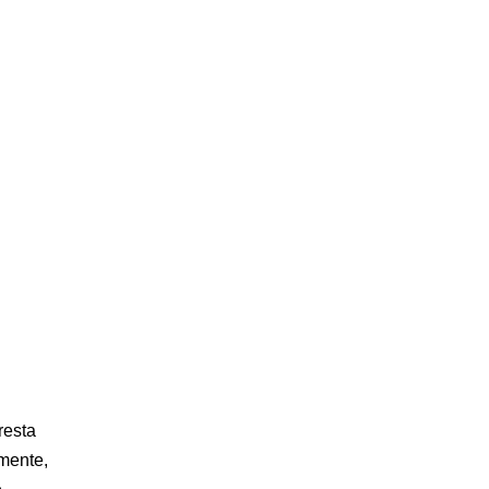
resta
mente,