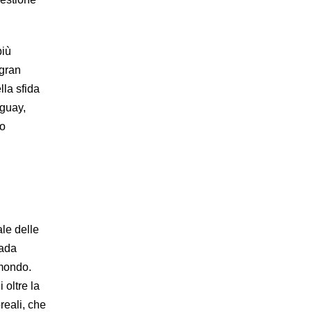
più
 gran
lla sfida
aguay,
no
le delle
nada
 mondo.
 oltre la
reali, che