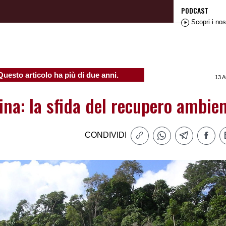
PODCAST
Scopri i nos
Questo articolo ha più di due anni.
13 
na: la sfida del recupero ambien
CONDIVIDI