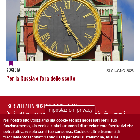
SOCIETÀ
23 GIUGNO 2026
Per la Russia è l'ora delle scelte
ISCRIVITI ALLA NOSTRA NEWSLETTER
Impostazioni privacy
Ogni settimana selezioniamo per te nostre storie più rilevanti:
non perderti gli aggiornamenti della nostra newsletter
Nel nostro sito utilizziamo sia cookie tecnici necessari per il suo
funzionamento, sia cookie e altri strumenti di tracciamento facoltativi che
potrai attivare solo con il tuo consenso. Cookie e altri strumenti di
tracciamento facoltativi sono usati per analisi statistiche, misure