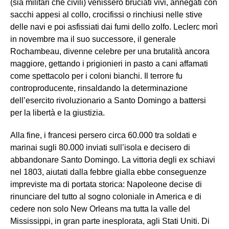
(sia militari che civili) venissero bruciati vivi, annegati con
sacchi appesi al collo, crocifissi o rinchiusi nelle stive
delle navi e poi asfissiati dai fumi dello zolfo. Leclerc morì
in novembre ma il suo successore, il generale
Rochambeau, divenne celebre per una brutalità ancora
maggiore, gettando i prigionieri in pasto a cani affamati
come spettacolo per i coloni bianchi. Il terrore fu
controproducente, rinsaldando la determinazione
dell’esercito rivoluzionario a Santo Domingo a battersi
per la libertà e la giustizia.
Alla fine, i francesi persero circa 60.000 tra soldati e
marinai sugli 80.000 inviati sull’isola e decisero di
abbandonare Santo Domingo. La vittoria degli ex schiavi
nel 1803, aiutati dalla febbre gialla ebbe conseguenze
impreviste ma di portata storica: Napoleone decise di
rinunciare del tutto al sogno coloniale in America e di
cedere non solo New Orleans ma tutta la valle del
Mississippi, in gran parte inesplorata, agli Stati Uniti. Di