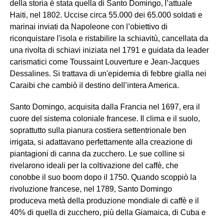
della storia è stata quella di Santo Domingo, l’attuale
Haiti, nel 1802. Uccise circa 55.000 dei 65.000 soldati e
marinai inviati da Napoleone con l’obiettivo di
riconquistare l'isola e ristabilire la schiavitù, cancellata da
una rivolta di schiavi iniziata nel 1791 e guidata da leader
carismatici come Toussaint Louverture e Jean-Jacques
Dessalines. Si trattava di un'epidemia di febbre gialla nei
Caraibi che cambiò il destino dell’intera America.
Santo Domingo, acquisita dalla Francia nel 1697, era il
cuore del sistema coloniale francese. Il clima e il suolo,
soprattutto sulla pianura costiera settentrionale ben
irrigata, si adattavano perfettamente alla creazione di
piantagioni di canna da zucchero. Le sue colline si
rivelarono ideali per la coltivazione del caffè, che
conobbe il suo boom dopo il 1750. Quando scoppiò la
rivoluzione francese, nel 1789, Santo Domingo
produceva metà della produzione mondiale di caffè e il
40% di quella di zucchero, più della Giamaica, di Cuba e