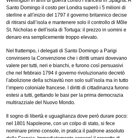
Wellington in anni di guerra contro i francesi in Spagna. A
Santo Domingo il costo per Londra superò i 5 milioni di
sterline e all'inizio del 1797 il governo britannico decise
di ritirarsi dall’isola e mantenere solo il controllo di Môle
St. Nicholas e dell'isola di Tortuga: il prezzo in uomini e
denaro era semplicemente troppo elevato.
Nel frattempo, i delegati di Santo Domingo a Parigi
convinsero la Convenzione che i diritti umani dovevano
valere per tutti, neri e bianchi, e furono così persuasivi
che nel febbraio 1794 il governo rivoluzionario decretò
l'abolizione della schiavitù non solo sull’isola ma in tutto
l’impero coloniale francese. I diritti di cittadinanza furono
estesi a tutti, gettando le basi per la prima democrazia
multirazziale del Nuovo Mondo.
Il sogno di libertà e uguaglianza dove però durare poco:
nel 1801 Napoleone, con un colpo di stato, si fece
nominare primo console, in pratica il padrone assoluto