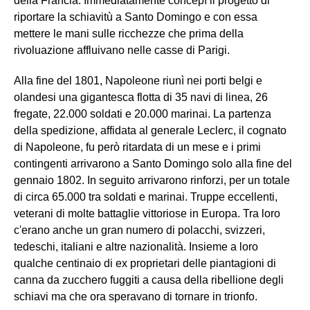
della Francia. Immediatamente concepì il progetto di
riportare la schiavitù a Santo Domingo e con essa
mettere le mani sulle ricchezze che prima della
rivoluazione affluivano nelle casse di Parigi.
Alla fine del 1801, Napoleone riunì nei porti belgi e
olandesi una gigantesca flotta di 35 navi di linea, 26
fregate, 22.000 soldati e 20.000 marinai. La partenza
della spedizione, affidata al generale Leclerc, il cognato
di Napoleone, fu però ritardata di un mese e i primi
contingenti arrivarono a Santo Domingo solo alla fine del
gennaio 1802. In seguito arrivarono rinforzi, per un totale
di circa 65.000 tra soldati e marinai. Truppe eccellenti,
veterani di molte battaglie vittoriose in Europa. Tra loro
c'erano anche un gran numero di polacchi, svizzeri,
tedeschi, italiani e altre nazionalità. Insieme a loro
qualche centinaio di ex proprietari delle piantagioni di
canna da zucchero fuggiti a causa della ribellione degli
schiavi ma che ora speravano di tornare in trionfo.