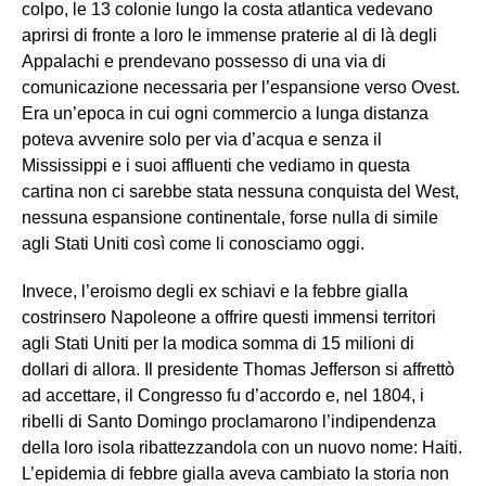
colpo, le 13 colonie lungo la costa atlantica vedevano
aprirsi di fronte a loro le immense praterie al di là degli
Appalachi e prendevano possesso di una via di
comunicazione necessaria per l’espansione verso Ovest.
Era un’epoca in cui ogni commercio a lunga distanza
poteva avvenire solo per via d’acqua e senza il
Mississippi e i suoi affluenti che vediamo in questa
cartina non ci sarebbe stata nessuna conquista del West,
nessuna espansione continentale, forse nulla di simile
agli Stati Uniti così come li conosciamo oggi.
Invece, l’eroismo degli ex schiavi e la febbre gialla
costrinsero Napoleone a offrire questi immensi territori
agli Stati Uniti per la modica somma di 15 milioni di
dollari di allora. Il presidente Thomas Jefferson si affrettò
ad accettare, il Congresso fu d’accordo e, nel 1804, i
ribelli di Santo Domingo proclamarono l’indipendenza
della loro isola ribattezzandola con un nuovo nome: Haiti.
L’epidemia di febbre gialla aveva cambiato la storia non