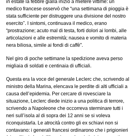
in estate la febbre gialla iniziò a mietere vittime: un
medico francese osservò che “una settimana di pioggia è
stata sufficiente per distruggere una divisione del nostro
esercito". I sintomi, continuava il medico, erano
“prostrazione; acuto mal di testa, forti dolori ai lombi, alle
articolazioni e alle estremità; nausea e vomito di materia
nera biliosa, simile ai fondi di caffè”.
Nel giro di poche settimane la spedizione aveva perso
migliaia di soldati e centinaia di ufficiali.
Questa era la voce del generale Leclerc che, scrivendo al
ministro della Marina, elencava le perdite di alti ufficiali a
causa dell’epidemia. Per cercare di rovesciare la
situazione, Leclerc diede inizio a una politica di terrore,
scrivendo a Napoleone che occorreva sterminare tutti i
neri sull’isola al di sopra dei 12 anni se si voleva
riconquistarla. Le atrocità contro gli ex schiavi non si
contavano: i generali francesi ordinarono che i prigionieri