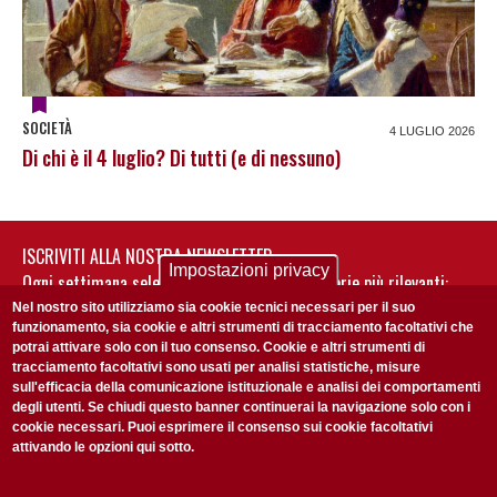
SOCIETÀ
4 LUGLIO 2026
Di chi è il 4 luglio? Di tutti (e di nessuno)
ISCRIVITI ALLA NOSTRA NEWSLETTER
Impostazioni privacy
Ogni settimana selezioniamo per te nostre storie più rilevanti:
non perderti gli aggiornamenti della nostra newsletter
Nel nostro sito utilizziamo sia cookie tecnici necessari per il suo
funzionamento, sia cookie e altri strumenti di tracciamento facoltativi che
potrai attivare solo con il tuo consenso. Cookie e altri strumenti di
tracciamento facoltativi sono usati per analisi statistiche, misure
sull'efficacia della comunicazione istituzionale e analisi dei comportamenti
degli utenti. Se chiudi questo banner continuerai la navigazione solo con i
cookie necessari. Puoi esprimere il consenso sui cookie facoltativi
attivando le opzioni qui sotto.
Privacy Policy
Accetto la
ISCRIVITI