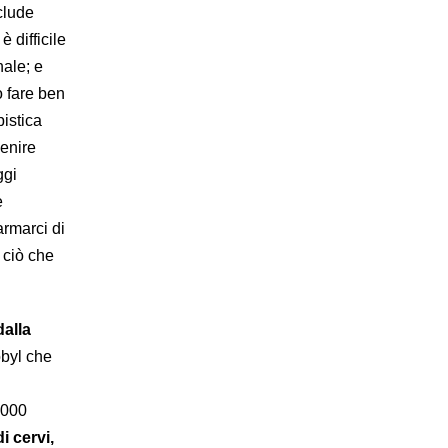
clude
 difficile
nale; e
ò fare ben
istica
venire
ggi
e
rmarci di
 ciò che
dalla
obyl che
.000
i cervi,