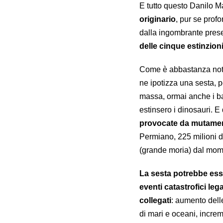
E tutto questo Danilo Ma
originario
, pur se prof
dalla ingombrante pres
delle cinque estinzion
Come è abbastanza no
ne ipotizza una sesta, p
massa, ormai anche i ba
estinsero i dinosauri. E 
provocate da mutament
Permiano, 225 milioni di
(grande moria) dal mome
La sesta potrebbe ess
eventi catastrofici le
collegati
: aumento delle
di mari e oceani, increm