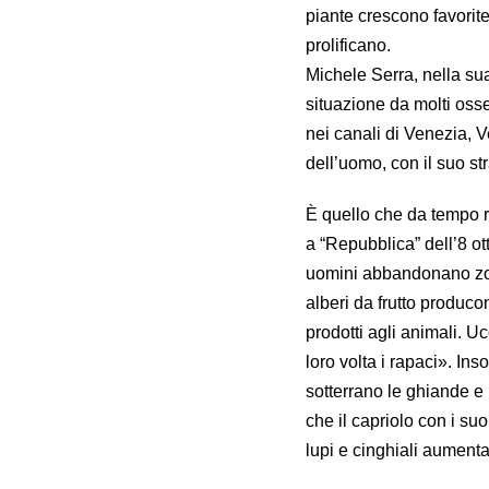
piante crescono favorite
prolificano.
Michele Serra, nella sua
situazione da molti osser
nei canali di Venezia, Ve
dell’uomo, con il suo st
È quello che da tempo r
a “Repubblica” dell’8 ot
uomini abbandonano zone
alberi da frutto produco
prodotti agli animali. U
loro volta i rapaci». In
sotterrano le ghiande e
che il capriolo con i su
lupi e cinghiali aument