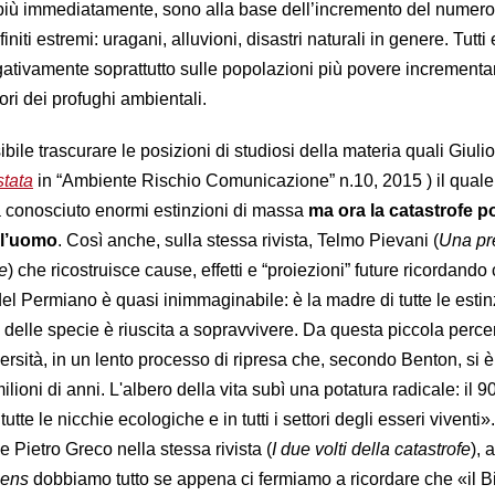
più immediatamente, sono alla base dell’incremento del numero
initi estremi: uragani, alluvioni, disastri naturali in genere. Tutti 
egativamente soprattutto sulle popolazioni più povere incrementa
ori dei profughi ambientali.
bile trascurare le posizioni di studiosi della materia quali Giulio
stata
in “Ambiente Rischio Comunicazione” n.10, 2015 ) il quale
ha conosciuto enormi estinzioni di massa
ma ora la catastrofe p
ll’uomo
. Così anche, sulla stessa rivista, Telmo Pievani (
Una pr
e
) che ricostruisce cause, effetti e “proiezioni” future ricordando
el Permiano è quasi inimmaginabile: è la madre di tutte le estin
delle specie è riuscita a sopravvivere. Da questa piccola percen
iversità, in un lento processo di ripresa che, secondo Benton, si è
ilioni di anni. L'albero della vita subì una potatura radicale: il 
tutte le nicchie ecologiche e in tutti i settori degli esseri viventi».
e Pietro Greco nella stessa rivista (
I due volti della catastrofe
), 
iens
dobbiamo tutto se appena ci fermiamo a ricordare che «il 