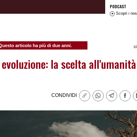
PODCAST
Scopri i nos
Questo articolo ha più di due anni.
10
 evoluzione: la scelta all'umanità
CONDIVIDI