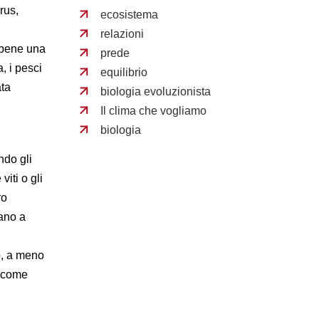
rus,
ecosistema
relazioni
a bene una
prede
a, i pesci
equilibrio
ata
biologia evoluzionista
Il clima che vogliamo
biologia
do gli
iti o gli
ro
mano a
o, a meno
e come