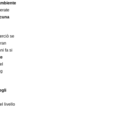
’ambiente
erate
scuna
Perciò se
gran
i fa si
te
el
ng
egli
l livello