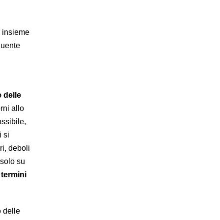
o insieme
guente
 delle
rni allo
ssibile,
 si
i, deboli
solo su
 termini
 delle