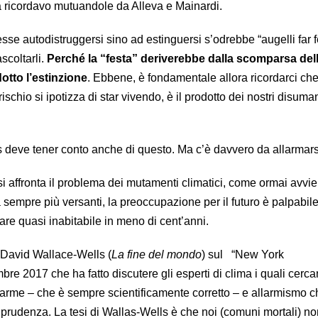
ricordavo mutuandole da Alleva e Mainardi.
sse autodistruggersi sino ad estinguersi s’odrebbe “augelli far 
coltarli.
Perché la “festa” deriverebbe dalla scomparsa del
otto l’estinzione
. Ebbene, è fondamentale allora ricordarci che
 rischio si ipotizza di star vivendo, è il prodotto dei nostri disuma
s deve tener conto anche di questo. Ma c’è davvero da allarmar
 affronta il problema dei mutamenti climatici, come ormai avvi
sempre più versanti, la preoccupazione per il futuro è palpabil
are quasi inabitabile in meno di cent’anni.
to David Wallace-Wells (
La fine del mondo
) sul “New York
re 2017 che ha fatto discutere gli esperti di clima i quali cerca
 allarme – che è sempre scientificamente corretto – e allarmismo 
 prudenza. La tesi di Wallas-Wells è che noi (comuni mortali) no