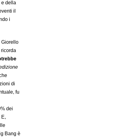
 e della
eventi il
ndo i
 Giorello
 ricorda
otrebbe
edizione
 che
zioni di
tuale, fu
90% dei
 E,
alle
Big Bang è