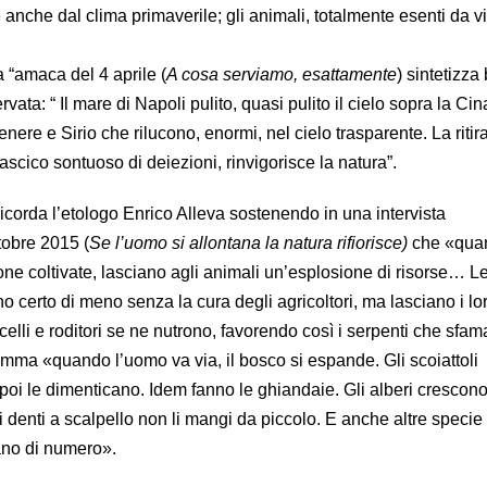
 anche dal clima primaverile; gli animali, totalmente esenti da vi
 “amaca del 4 aprile (
A cosa serviamo, esattamente
) sintetizz
vata: “ Il mare di Napoli pulito, quasi pulito il cielo sopra la Cin
nere e Sirio che rilucono, enormi, nel cielo trasparente. La ritir
rascico sontuoso di deiezioni, rinvigorisce la natura”.
icorda l’etologo Enrico Alleva sostenendo in una intervista
tobre 2015 (
Se l’uomo si allontana la natura rifiorisce)
che «quan
 coltivate, lasciano agli animali un’esplosione di risorse… Le v
no certo di meno senza la cura degli agricoltori, ma lasciano i lo
ccelli e roditori se ne nutrono, favorendo così i serpenti che sfa
somma «quando l’uomo va via, il bosco si espande. Gli scoiattoli
 poi le dimenticano. Idem fanno le ghiandaie. Gli alberi crescon
oi denti a scalpello non li mangi da piccolo. E anche altre speci
ano di numero».