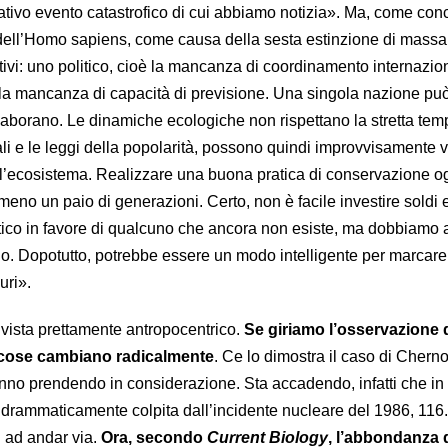
eativo evento catastrofico di cui abbiamo notizia». Ma, come con
dell’Homo sapiens, come causa della sesta estinzione di massa è
tivi: uno politico, cioè la mancanza di coordinamento internazio
oè la mancanza di capacità di previsione. Una singola nazione pu
llaborano. Le dinamiche ecologiche non rispettano la stretta temp
li e le leggi della popolarità, possono quindi improvvisamente 
dall’ecosistema. Realizzare una buona pratica di conservazione o
 almeno un paio di generazioni. Certo, non è facile investire soldi 
ico in favore di qualcuno che ancora non esiste, ma dobbiamo a
rlo. Dopotutto, potrebbe essere un modo intelligente per marcare
uri».
 vista prettamente antropocentrico.
Se giriamo l’osservazione 
le cose cambiano radicalmente
. Ce lo dimostra il caso di Chern
anno prendendo in considerazione. Sta accadendo, infatti che in
 drammaticamente colpita dall’incidente nucleare del 1986, 116
i ad andar via.
Ora, secondo
Current Biology
, l’abbondanza d