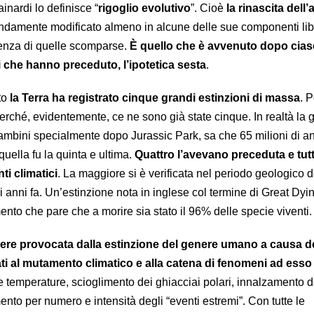
inardi lo definisce “
rigoglio evolutivo
”. Cioè
la rinascita dell
ondamente modificato almeno in alcune delle sue componenti lib
enza di quelle scomparse.
È quello che è avvenuto dopo cia
i che hanno preceduto, l’ipotetica sesta
.
to
la Terra ha registrato cinque grandi estinzioni di massa
. 
erché, evidentemente, ce ne sono già state cinque. In realtà la 
mbini specialmente dopo Jurassic Park, sa che 65 milioni di ann
quella fu la quinta e ultima.
Quattro l’avevano preceduta e tut
i climatici
. La maggiore si è verificata nel periodo geologico d
 anni fa. Un’estinzione nota in inglese col termine di Great Dyi
nto che pare che a morire sia stato il 96% delle specie viventi.
ere provocata dalla estinzione del genere umano a causa d
gati al mutamento climatico e alla catena di fenomeni ad esso
 temperature, scioglimento dei ghiacciai polari, innalzamento de
ento per numero e intensità degli “eventi estremi”. Con tutte le