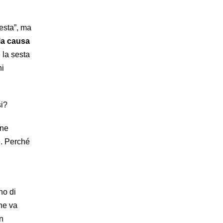
festa”, ma
la causa
 la sesta
ni
si?
ene
e. Perché
no di
che va
n