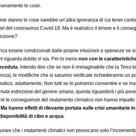
veramente le cose.
e stanno le cose sarebbe un’altra ignoranza di cui tener cont
el del coronavirus Covid-19. Ma è realistico il timore e il conse
tinzione?
enza essere condizionati dalle proprie intuizioni o speranze se si
i riguarda dubito vi sia. Per lo meno
non con le caratteristiche
receduta
. Intendo dire che se non è immaginabile che la Terra to
lienza), le modifiche che si saranno verificate richiederanno un po
tico, adattamento. Non tutti se lo potranno consentire e se mai
emuta estinzione del genere umano, questa riguarderà i più pover
ché le conseguenze del mutamento climatico non hanno impatto 
.
Ma hanno effetti di rilevante portata sulle crisi umanitarie in
 disponibilità di cibo e acqua
.
curare che i mutamenti climatici non provocano solo l’incremento