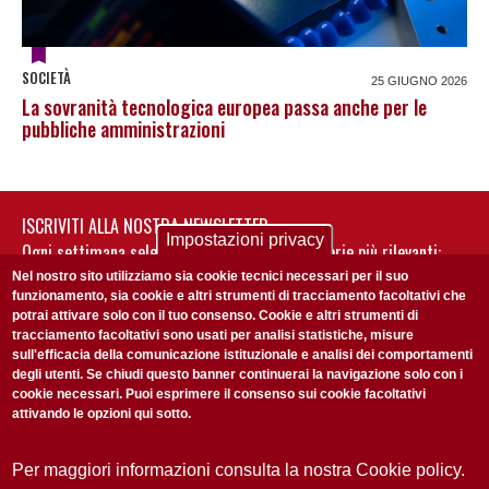
SOCIETÀ
25 GIUGNO 2026
La sovranità tecnologica europea passa anche per le
pubbliche amministrazioni
ISCRIVITI ALLA NOSTRA NEWSLETTER
Impostazioni privacy
Ogni settimana selezioniamo per te nostre storie più rilevanti:
non perderti gli aggiornamenti della nostra newsletter
Nel nostro sito utilizziamo sia cookie tecnici necessari per il suo
funzionamento, sia cookie e altri strumenti di tracciamento facoltativi che
potrai attivare solo con il tuo consenso. Cookie e altri strumenti di
tracciamento facoltativi sono usati per analisi statistiche, misure
sull'efficacia della comunicazione istituzionale e analisi dei comportamenti
degli utenti. Se chiudi questo banner continuerai la navigazione solo con i
cookie necessari. Puoi esprimere il consenso sui cookie facoltativi
attivando le opzioni qui sotto.
Privacy Policy
Accetto la
ISCRIVITI
Per maggiori informazioni consulta la nostra Cookie policy.