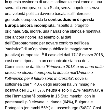
In questo ossimoro di una cittadinanza così come di una
sovranità europea, senza Stato, senza popolo e senza
una volontà politica davvero basata sull’interesse
generale europeo, sta la
contraddizione di questa
Europa ancora incompiuta,
rispetto al progetto
originale. Sta, inoltre, una narrazione stanca e ripetitiva,
che ancora ricorre, ad esempio, ai dati
dell’Eurobarometro per trovare conforto nell’idea
“statistica” di un’opinione pubblica in maggioranza
(relativa) europeista. È il caso dei dati 17-18 marzo 2018,
così come riportati in un comunicato stampa della
Commissione dal titolo “
Primavera 2018: a un anno dalle
prossime elezioni europee, la fiducia nell'Unione e
l'ottimismo per il futuro sono in crescita”
, dove si
sottolinea che “il 40% degli europei ha un'immagine
positiva dell'UE (il 37% neutra e solo il 21% negativa)”, e
che l'immagine “è positiva in 15 Stati membri, con le
percentuali più elevate in Irlanda (64%), Bulgaria e
Portogallo (entrambi 56%) e Lussemburgo (54%)”. Così