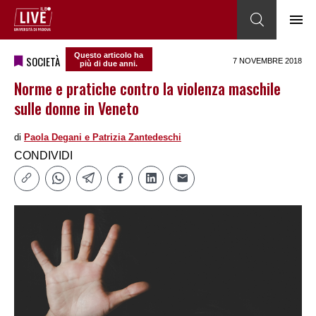
Questo articolo ha
SOCIETÀ
7 NOVEMBRE 2018
più di due anni.
Norme e pratiche contro la violenza maschile
sulle donne in Veneto
di
Paola Degani e Patrizia Zantedeschi
CONDIVIDI