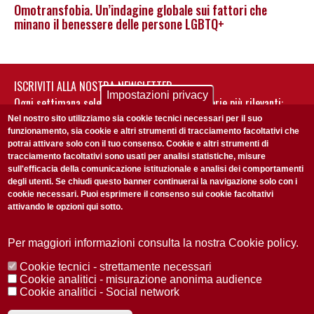
Omotransfobia. Un’indagine globale sui fattori che
minano il benessere delle persone LGBTQ+
ISCRIVITI ALLA NOSTRA NEWSLETTER
Impostazioni privacy
Ogni settimana selezioniamo per te nostre storie più rilevanti:
non perderti gli aggiornamenti della nostra newsletter
Nel nostro sito utilizziamo sia cookie tecnici necessari per il suo
funzionamento, sia cookie e altri strumenti di tracciamento facoltativi che
potrai attivare solo con il tuo consenso. Cookie e altri strumenti di
tracciamento facoltativi sono usati per analisi statistiche, misure
sull'efficacia della comunicazione istituzionale e analisi dei comportamenti
degli utenti. Se chiudi questo banner continuerai la navigazione solo con i
cookie necessari. Puoi esprimere il consenso sui cookie facoltativi
attivando le opzioni qui sotto.
Privacy Policy
Accetto la
ISCRIVITI
Per maggiori informazioni consulta la nostra Cookie policy.
Cookie tecnici - strettamente necessari
Redazione
Copyright
Privacy
Area stampa
Cookie analitici - misurazione anonima audience
Cookie analitici - Social network
© 2025 Università di Padova
Tutti i diritti riservati P.I. 00742430283 C.F. 80006480281
Registrazione presso il Tribunale di Padova n. 2097/2012 del 18 giugno