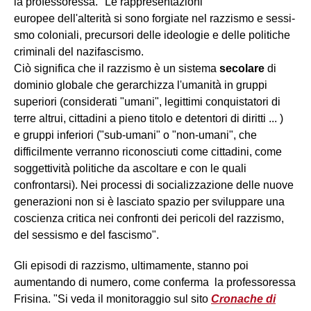
la professoressa. "Le rappresentazioni
europee dell'alterità si sono forgiate nel razzismo e sessi­
smo coloniali, precursori delle ideologie e delle politiche
criminali del nazifascismo.
Ciò significa che il razzismo è un sistema
secolare
di
dominio globale che gerarchizza l'umanità in grup­pi
superiori (considerati "umani", legittimi conquista­tori di
terre altrui, cittadini a pieno titolo e detentori di diritti ... )
e grup­pi inferiori ("sub-umani" o "non-umani", che
difficilmente verranno riconosciuti come cittadini, come
soggettività politiche da ascoltare e con le quali
confrontarsi). Nei processi di socializzazione delle nuove
generazioni non si è lasciato spazio per svilup­pare una
coscienza critica nei confronti dei pericoli del razzismo,
del sessismo e del fascismo".
Gli episodi di razzismo, ultimamente, stanno poi
aumentando di numero, come conferma la professoressa
Frisina. "Si veda il monitoraggio sul sito
Cronache di