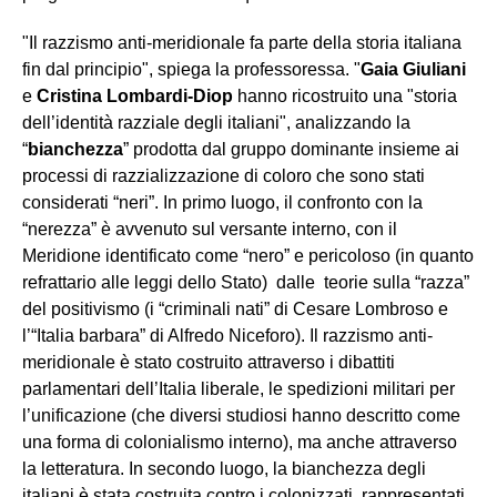
"Il razzismo anti-meridionale fa parte della storia italiana
fin dal principio", spiega la professoressa. "
Gaia Giuliani
e
Cristina Lombardi-Diop
hanno ricostruito una "storia
dell’identità razziale degli italiani", analizzando la
“
bianchezza
” prodotta dal gruppo dominante insieme ai
processi di razzializzazione di coloro che sono stati
considerati “neri”. In primo luogo, il confronto con la
“nerezza” è avvenuto sul versante interno, con il
Meridione identificato come “nero” e pericoloso (in quanto
refrattario alle leggi dello Stato) dalle teorie sulla “razza”
del positivismo (i “criminali nati” di Cesare Lombroso e
l’“Italia barbara” di Alfredo Niceforo). Il razzismo anti-
meridionale è stato costruito attraverso i dibattiti
parlamentari dell’Italia liberale, le spedizioni militari per
l’unificazione (che diversi studiosi hanno descritto come
una forma di colonialismo interno), ma anche attraverso
la letteratura. In secondo luogo, la bianchezza degli
italiani è stata costruita contro i colonizzati, rappresentati