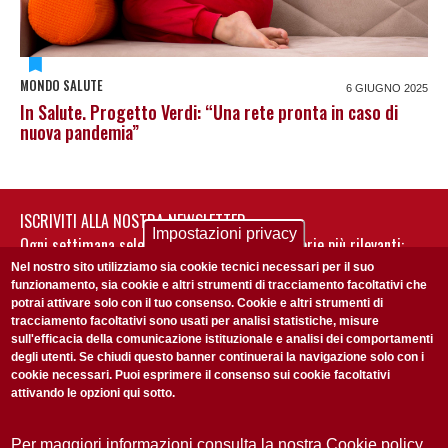
MONDO SALUTE
6 GIUGNO 2025
In Salute. Progetto Verdi: “Una rete pronta in caso di
nuova pandemia”
ISCRIVITI ALLA NOSTRA NEWSLETTER
Impostazioni privacy
Ogni settimana selezioniamo per te nostre storie più rilevanti:
non perderti gli aggiornamenti della nostra newsletter
Nel nostro sito utilizziamo sia cookie tecnici necessari per il suo
funzionamento, sia cookie e altri strumenti di tracciamento facoltativi che
potrai attivare solo con il tuo consenso. Cookie e altri strumenti di
tracciamento facoltativi sono usati per analisi statistiche, misure
sull'efficacia della comunicazione istituzionale e analisi dei comportamenti
degli utenti. Se chiudi questo banner continuerai la navigazione solo con i
cookie necessari. Puoi esprimere il consenso sui cookie facoltativi
attivando le opzioni qui sotto.
Privacy Policy
Accetto la
ISCRIVITI
Per maggiori informazioni consulta la nostra Cookie policy.