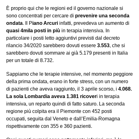
È proprio qui che le regioni ed il governo nazionale si
sono concentrati per cercare di
prevenire una seconda
ondata
. Il P
iano Arcuri
infatti, prevedeva un aumento di
quasi 4mila posti in più
in terapia intensiva. In
particolare i posti letto aggiuntivi previsti dal decreto
rilancio 34/2020 sarebbero dovuti essere
3.553
, che si
sarebbero dovuti sommare ai già 5.179 presenti in Italia
per un totale di 8.732.
Sappiamo che le terapie intensive, nel momento peggiore
della prima ondata, erano in forte stress, con un numero
di pazienti che aveva raggiunto, il 3 aprile scorso, i
4.068.
La sola Lombardia aveva 1.381 ricover
i in terapia
intensiva, un reparto quindi di fatto saturo. La seconda
regione più colpita era il Piemonte con 452 posti
occupati, seguita dal Veneto e dall’Emilia-Romagna
rispettivamente con 355 e 360 pazienti.