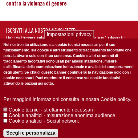
contro la violenza di genere
ISCRIVITI ALLA NOSTRA NEWSLETTER
Impostazioni privacy
Ogni settimana selezioniamo per te nostre storie più rilevanti:
non perderti gli aggiornamenti della nostra newsletter
Nel nostro sito utilizziamo sia cookie tecnici necessari per il suo
funzionamento, sia cookie e altri strumenti di tracciamento facoltativi che
potrai attivare solo con il tuo consenso. Cookie e altri strumenti di
tracciamento facoltativi sono usati per analisi statistiche, misure
sull'efficacia della comunicazione istituzionale e analisi dei comportamenti
degli utenti. Se chiudi questo banner continuerai la navigazione solo con i
cookie necessari. Puoi esprimere il consenso sui cookie facoltativi
attivando le opzioni qui sotto.
Privacy Policy
Accetto la
ISCRIVITI
Per maggiori informazioni consulta la nostra Cookie policy.
Cookie tecnici - strettamente necessari
Redazione
Copyright
Privacy
Area stampa
Cookie analitici - misurazione anonima audience
Cookie analitici - Social network
© 2025 Università di Padova
Tutti i diritti riservati P.I. 00742430283 C.F. 80006480281
Registrazione presso il Tribunale di Padova n. 2097/2012 del 18 giugno
Scegli e personalizza
2012