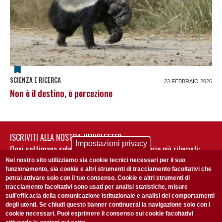
SCIENZA E RICERCA
23 FEBBRAIO 2026
Non è il destino, è percezione
ISCRIVITI ALLA NOSTRA NEWSLETTER
Impostazioni privacy
Ogni settimana selezioniamo per te nostre storie più rilevanti:
non perderti gli aggiornamenti della nostra newsletter
Nel nostro sito utilizziamo sia cookie tecnici necessari per il suo
funzionamento, sia cookie e altri strumenti di tracciamento facoltativi che
potrai attivare solo con il tuo consenso. Cookie e altri strumenti di
tracciamento facoltativi sono usati per analisi statistiche, misure
sull'efficacia della comunicazione istituzionale e analisi dei comportamenti
degli utenti. Se chiudi questo banner continuerai la navigazione solo con i
cookie necessari. Puoi esprimere il consenso sui cookie facoltativi