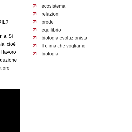
ecosistema
relazioni
prede
PIL?
equilibrio
mia. Si
biologia evoluzionista
ia, cioè
Il clima che vogliamo
el lavoro
biologia
roduzione
alore