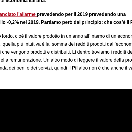
 di
economia italiana.
anciato l’allarme
prevedendo per il 2019 prevedendo una
llo -0,2% nel 2019. Partiamo però dal principio: che cos’è il 
o lordo, cioè il valore prodotto in un anno all’interno di un’econo
, quella più intuitiva è la somma dei redditi prodotti dall’econom
ti che vengono prodotti e distribuiti. Lì dentro troviamo i redditi d
i della remunerazione. Un altro modo di leggere il valore della p
a dei beni e dei servizi, quindi il
Pil
altro non è che anche il v