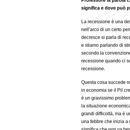
Professore la parola 
significa e dove può 
La recessione è una def
nell’arco di un certo pe
decresce si parla di rec
e stiamo parlando di sti
secondo la convenzione 
recessione quando ci so
recessione.
Questa cosa succede reg
in economia se il Pil c
è un gravissimo problema,
la situazione economica
grandi difficoltà, ma è 
una febbre che inizia a 
significa che non va ben