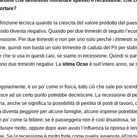
cardine che sentiremo nominare spesso è recessione: che 
portare?
inizione tecnica quando la crescita del valore prodotto dal pae
riodo diventa negativa. Quando per due trimestri di seguito l’ec
essione. Per due trimestri e non per uno solo perché i trimestri 
me, quindi non basta un solo trimestre di caduta del Pil per stabil
che si usa in questi casi, se siamo in recessione. Quindi si par
no due trimestri negativi. La
stima Ocse
è sull’intero anno, se 
olarmente, è un po’ come in fisica, tutto ciò che sale poi scen
resce ad un certo punto potrebbe decrescere. La recessione di p
 anche se significa la possibilità di perdita di posti di lavoro, d
 diventa peggiore per alcune famiglie, alcune imprese potrebb
un po’ come la febbre: se è passeggera non è così disastrosa, se
durare molto, oppure dopo aver avuto l’influenza la ripresa è len
e. Se la recessione è molto forte come quella avvenuta all’inizi