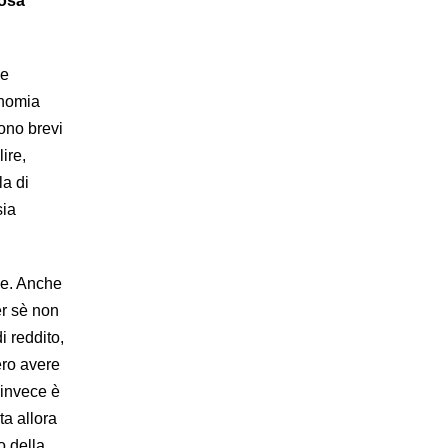
cosa
se
onomia
sono brevi
ire,
la di
sia
de. Anche
er sè non
i reddito,
ero avere
 invece è
ta allora
o della