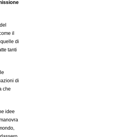
missione
 del
come il
quelle di
te tanti
le
azioni di
a che
he idee
a manovra
l mondo,
ndassero