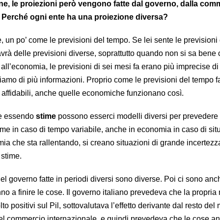
ne, le proiezioni però vengono fatte dal governo, dalla com
i. Perché ogni ente ha una proiezione diversa?
 un po’ come le previsioni del tempo. Se lei sente le previsioni
vrà delle previsioni diverse, soprattutto quando non si sa bene 
ll’economia, le previsioni di sei mesi fa erano più imprecise di 
amo di più informazioni. Proprio come le previsioni del tempo fat
affidabili, anche quelle economiche funzionano così.
he essendo
stime
possono esserci modelli diversi per prevedere 
me in caso di tempo variabile, anche in economia in caso di situ
ia che sta rallentando, si creano situazioni di grande incertezz
e stime.
el governo fatte in periodi diversi sono diverse. Poi ci sono anc
o a finire le cose. Il governo italiano prevedeva che la propri
to positivi sul Pil, sottovalutava l’effetto derivante dal resto de
del commercio internazionale, e quindi prevedeva che le cose a