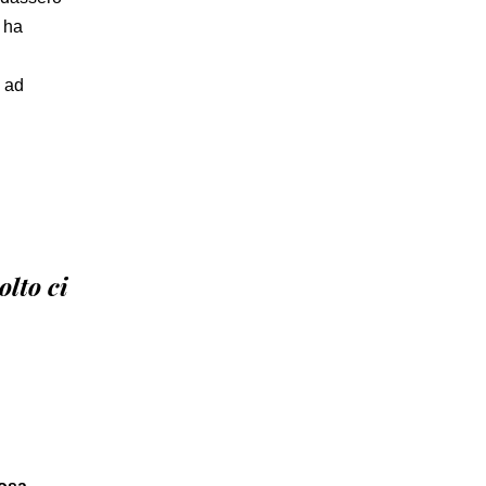
d ha
à ad
olto ci