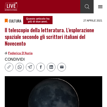
Questo articolo ha
CULTURA
27 APRILE 2021
più di due anni.
Il telescopio della letteratura. L'esplorazione
spaziale secondo gli scrittori italiani del
Novecento
di
Federica DʹAuria
CONDIVIDI