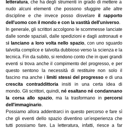
letteratura
, che ha degli strumenti in grado di mettere a
nudo alcuni elementi che possono sfuggire alle altre
discipline e che invece posso disvelare
il rapporto
dell'uomo con il mondo e con la vastità dell'universo
.
In generale, gli scrittori accolgono le scommesse lanciate
dalle sonde spaziali, dalle spedizioni e dagli astronauti e
s
i lanciano a loro volta nello spazio
, con uno sguardo
talvolta complice e talvolta dubbioso verso la scienza e la
tecnica. Fin da subito, si rendono conto che in quei grandi
eventi si trova anche il compimento del progresso, e per
questo sentono la necessità di restituire non solo il
fascino ma anche i
limiti stessi del progresso
e di una
crescita contraddittoria
insiti in una certa idea di
mondo. Gli scrittori, quindi,
né esaltano né condannano
la corsa allo spazio
, ma la trasformano in
percorsi
dell'immaginario
.
Possiamo allora addentrarci in questo percorso e fare sì
che gli eventi dello spazio diventino un'esperienza che
tutti possiamo fare. La letteratura, infatti, riesce a far