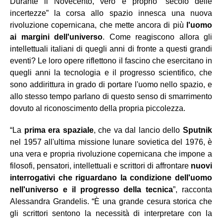
Durante il Novecento, vero e proprio “secolo delle
incertezze” la corsa allo spazio innesca una nuova
rivoluzione copernicana, che mette ancora di più
l'uomo
ai margini dell'universo
. Come reagiscono allora gli
intellettuali italiani di quegli anni di fronte a questi grandi
eventi? Le loro opere riflettono il fascino che esercitano in
quegli anni la tecnologia e il progresso scientifico, che
sono addirittura in grado di portare l'uomo nello spazio, e
allo stesso tempo parlano di questo senso di smarrimento
dovuto al riconoscimento della propria piccolezza.
“La
prima era spaziale
, che va dal lancio dello
Sputnik
nel 1957 all'ultima missione lunare sovietica del 1976, è
una vera e propria rivoluzione copernicana che impone a
filosofi, pensatori, intellettuali e scrittori di affrontare
nuovi
interrogativi che riguardano la condizione dell'uomo
nell'universo e il progresso della tecnica
”, racconta
Alessandra Grandelis. “È una grande cesura storica che
gli scrittori sentono la necessità di interpretare con la