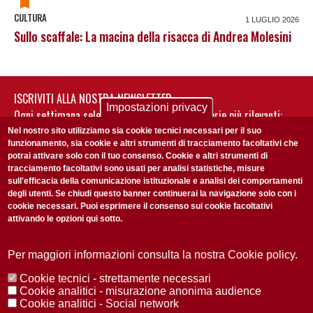
CULTURA
1 LUGLIO 2026
Sullo scaffale: La macina della risacca di Andrea Molesini
ISCRIVITI ALLA NOSTRA NEWSLETTER
Impostazioni privacy
Ogni settimana selezioniamo per te nostre storie più rilevanti:
non perderti gli aggiornamenti della nostra newsletter
Nel nostro sito utilizziamo sia cookie tecnici necessari per il suo
funzionamento, sia cookie e altri strumenti di tracciamento facoltativi che
potrai attivare solo con il tuo consenso. Cookie e altri strumenti di
tracciamento facoltativi sono usati per analisi statistiche, misure
sull'efficacia della comunicazione istituzionale e analisi dei comportamenti
degli utenti. Se chiudi questo banner continuerai la navigazione solo con i
cookie necessari. Puoi esprimere il consenso sui cookie facoltativi
attivando le opzioni qui sotto.
Privacy Policy
Accetto la
ISCRIVITI
Per maggiori informazioni consulta la nostra Cookie policy.
Cookie tecnici - strettamente necessari
Redazione
Copyright
Privacy
Area stampa
Cookie analitici - misurazione anonima audience
Cookie analitici - Social network
© 2025 Università di Padova