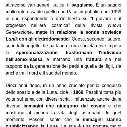
attraverso vari generi, tra cui il
saggismo
. È un saggio
molto interessante quello che Pasolini pubblica nel 1959
in cui, rispondendo a un'inchiesta su “I giovani e il
progresso nell'era cosmica” della rivista
Nuova
Generazione
,
mette in relazione la sonda sovietica
Lunik
con gli elettrodomestici
. Questi, secondo l'autore,
sono tutti oggetti che parlano di una società dove impera
la
spersonalizzazione
,
trasformano l'individuo
nell'uomo-massa
e marcano una
frattura
sia nel
rapporto tra la generazione dei padri e quella dei figli, sia
anche tra il nord e il sud del mondo.
Dieci anni dopo, in un anno cruciale per la conquista
dello spazio e della Luna, cioè il
1969
, Pasolini torna più
volte sul tema con diversi scritti, influenzato anche dalle
diverse
immagini che giungono dal cosmo
e che
mostrano al mondo la vita degli astronauti. In quel
momento, Pasolini sente che
le immagini stanno
pubblicizzando la Luna
. La sua è una postura molto