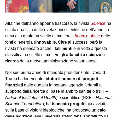
Alla fine dell’anno appena trascorso, la rivista
Science
ha
stilato una lista delle rivelazioni scientifiche dell’anno, in
cima alla quale ha scelto di mettere il
boom
globale
delle
fonti di energia
rinnovabile
. Oltre ai successi però la
rivista ha elencato anche i
fallimenti
e in vetta a questa
classifica ha scelto di mettere gli
attacchi a scienza e
ricerca
della nuova amministrazione statunitense.
Nel suo primo anno di mandato presidenziale, Donald
Trump ha fortemente r
idotto il numero di progetti
finanziati
dalle due più importanti agenzie federali a
supporto della ricerca di base in ambito sanitario (NIH –
National Institutes of Health
) e scientifico (NSF –
National
Science Foundation
), ha
bloccato progetti
già avviati
sulla base di visioni ideologiche, ha provocato un
calo
delle iscrizioni
alle università statunitensi soprattutto da