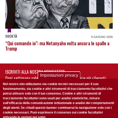
SOCIETÀ
9 GIUGNO 2026
“Qui comando io”: ma Netanyahu volta ancora le spalle a
Trump
ISCRIVITI ALLA NOSTRA NEWSLETTER
Impostazioni privacy
Ogni settimana selezioniamo per te nostre storie più rilevanti:
non perderti gli aggiornamenti della nostra newsletter
Nel nostro sito utilizziamo sia cookie tecnici necessari per il suo
funzionamento, sia cookie e altri strumenti di tracciamento facoltativi che
potrai attivare solo con il tuo consenso. Cookie e altri strumenti di
tracciamento facoltativi sono usati per analisi statistiche, misure
sull'efficacia della comunicazione istituzionale e analisi dei comportamenti
degli utenti. Se chiudi questo banner continuerai la navigazione solo con i
cookie necessari. Puoi esprimere il consenso sui cookie facoltativi
attivando le opzioni qui sotto.