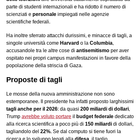
parte di studenti internazionali e ha ridotto il numero di
scienziati e
personale
impiegati nelle agenzie
scientifiche federali.
Ha inoltre sferrato attacchi durissimi, e minacce di tagli, a
singole università come
Harvard
o la
Columbia
,
accusandole tra le altre cose di
antisemitismo
per aver
ospitato nei propri campus manifestazioni in favore della
popolazione della striscia di Gaza.
Proposte di tagli
Le mosse della nuova amministrazione non sono
estemporanee. Il presidente ha infatti proposto larghissimi
tagli anche per il 2026
: da quasi
200 miliardi di dollari
,
Trump
avrebbe voluto portare
il
budget federale
dedicato
alla ricerca scientifica a poco più di
150 miliardi
di dollari,
tagliandolo del
22%.
Se dal computo si tiene fuori la
ricerca e lo sviluppo legati alla
difesa
, il taglio