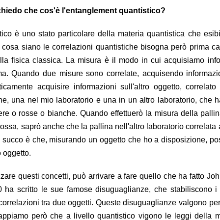
 chiedo che cos'è l'entanglement quantistico?
ico è uno stato particolare della materia quantistica che esib
e cosa siano le correlazioni quantistiche bisogna però prima c
lla fisica classica. La misura è il modo in cui acquisiamo in
ema. Quando due misure sono correlate, acquisendo informazi
camente acquisire informazioni sull'altro oggetto, correlato 
e, una nel mio laboratorio e una in un altro laboratorio, che
sere o rosse o bianche. Quando effettuerò la misura della palli
rossa, saprò anche che la pallina nell'altro laboratorio correlata 
Il succo è che, misurando un oggetto che ho a disposizione, p
 oggetto.
zare questi concetti, può arrivare a fare quello che ha fatto Jo
0 ha scritto le sue famose disuguaglianze, che stabiliscono i 
correlazioni tra due oggetti. Queste disuguaglianze valgono pe
Sappiamo però che a livello quantistico vigono le leggi della