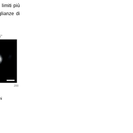
limiti più
glianze di
ni