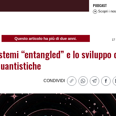
PODCAST
Scopri i nos
Questo articolo ha più di due anni.
17
istemi “entangled” e lo sviluppo 
quantistiche
CONDIVIDI