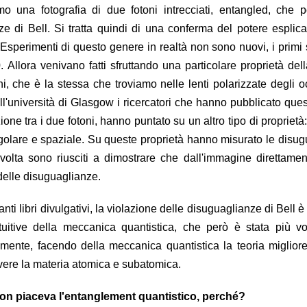
 una fotografia di due fotoni intrecciati, entangled, che p
ze di Bell. Si tratta quindi di una conferma del potere esplica
Esperimenti di questo genere in realtà non sono nuovi, i primi 
0. Allora venivano fatti sfruttando una particolare proprietà dell
ni, che è la stessa che troviamo nelle lenti polarizzate degli o
ll'università di Glasgow i ricercatori che hanno pubblicato ques
one tra i due fotoni, hanno puntato su un altro tipo di proprietà: 
golare e spaziale. Su queste proprietà hanno misurato le disu
 volta sono riusciti a dimostrare che dall'immagine direttame
delle disuguaglianze.
anti libri divulgativi, la violazione delle disuguaglianze di Bell 
ntuitive della meccanica quantistica, che però è stata più vo
mente, facendo della meccanica quantistica la teoria migliore
vere la materia atomica e subatomica.
 non piaceva l'entanglement quantistico, perché?