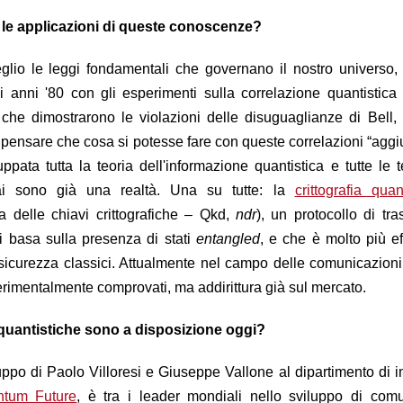
le applicazioni di queste conoscenze?
eglio le leggi fondamentali che governano il nostro universo
i anni '80 con gli esperimenti sulla correlazione quantistica 
che dimostrarono le violazioni delle disuguaglianze di Bell, 
 a pensare che cosa si potesse fare con queste correlazioni “aggiu
uppata tutta la teoria dell'informazione quantistica e tutte le 
ai sono già una realtà. Una su tutte: la
crittografia quan
ca delle chiavi crittografiche – Qkd,
ndr
)
, un
protocollo di tr
i basa sulla presenza di stati
entangled
, e che è molto più ef
 sicurezza
classici. Attualmente nel campo delle comunicazion
erimentalmente comprovati, ma addirittura già sul mercato.
 quantistiche sono a disposizione oggi
?
ppo di Paolo Villoresi e Giuseppe Vallone al dipartimento di 
tum Future
, è tra i leader mondiali nello sviluppo di comu