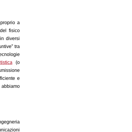
,
p
roprio a
del fisico
in diversi
ntive” tra
tecnologie
tistica
(o
asmissione
ficiente e
i abbiamo
ingegneria
nicazioni