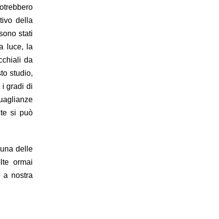
otrebbero
tivo della
sono stati
a luce, la
cchiali da
to studio,
i gradi di
guaglianze
nte si può
è una delle
lte ormai
 a nostra