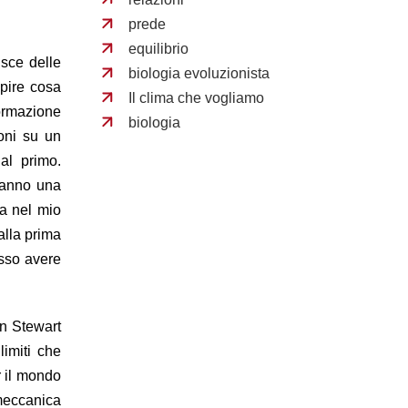
prede
equilibrio
isce delle
biologia evoluzionista
apire cosa
Il clima che vogliamo
formazione
biologia
oni su un
al primo.
 hanno una
na nel mio
alla prima
osso avere
hn Stewart
limiti che
r il mondo
 meccanica