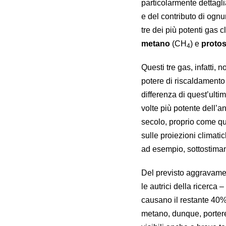
particolarmente dettaglia
e del contributo di ognu
tre dei più potenti gas c
metano
(CH
) e
protos
4
Questi tre gas, infatti,
potere di riscaldamento 
differenza di quest’ultim
volte più potente dell’
secolo, proprio come qu
sulle proiezioni climati
ad esempio, sottostiman
Del previsto aggravamen
le autrici della ricerca –
causano il restante 40%
metano, dunque, portere