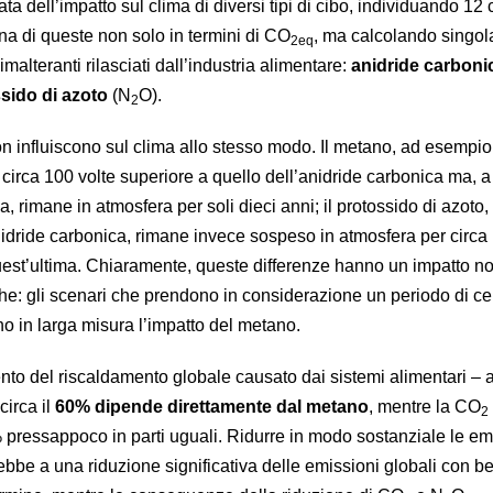
ta dell’impatto sul clima di diversi tipi di cibo, individuando 12 
na di queste non solo in termini di CO
, ma calcolando singo
2eq
limalteranti rilasciati dall’industria alimentare:
anidride carboni
sido di azoto
(N
O).
2
 non influiscono sul clima allo stesso modo. Il metano, ad esempio
circa 100 volte superiore a quello dell’anidride carbonica ma, a
a, rimane in atmosfera per soli dieci anni; il protossido di azoto,
anidride carbonica, rimane invece sospeso in atmosfera per circa
est’ultima. Chiaramente, queste differenze hanno un impatto n
che: gli scenari che prendono in considerazione un periodo di ce
o in larga misura l’impatto del metano.
to del riscaldamento globale causato dai sistemi alimentari – 
 circa il
60% dipende direttamente dal metano
, mentre la CO
2
 pressappoco in parti uguali. Ridurre in modo sostanziale le emi
bbe a una riduzione significativa delle emissioni globali con be