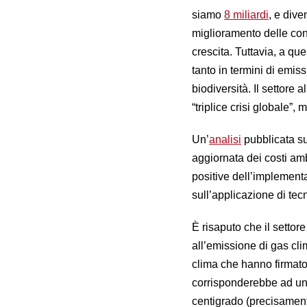
siamo
8 miliardi
, e dive
miglioramento delle con
crescita. Tuttavia, a qu
tanto in termini di emis
biodiversità. Il settore
“triplice crisi globale”,
Un’
analisi
pubblicata su
aggiornata dei costi amb
positive dell’implementa
sull’applicazione di tecn
È risaputo che il settore
all’emissione di gas cli
clima che hanno firmato
corrisponderebbe ad un 
centigrado (precisament