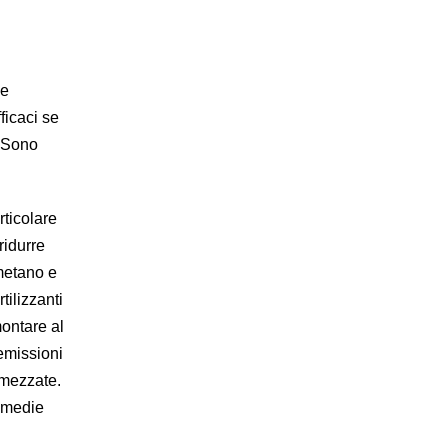
le
ficaci se
. Sono
rticolare
 ridurre
 metano e
tilizzanti
ontare al
 emissioni
imezzate.
e medie