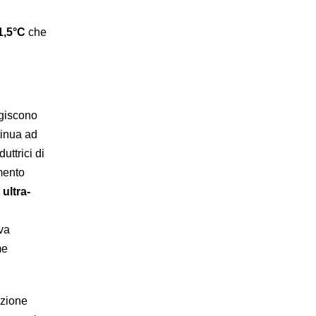
+1,5°C
che
agiscono
tinua ad
uttrici di
mento
 ultra-
va
me
azione