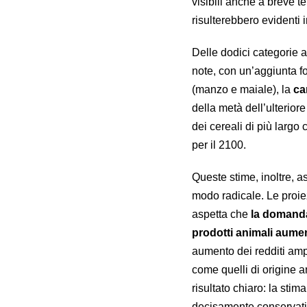
visibili anche a breve 
risulterebbero evidenti 
Delle dodici categorie al
note, con un’aggiunta fo
(manzo e maiale), la
ca
della metà dell’ulterior
dei cereali di più larg
per il 2100.
Queste stime, inoltre, a
modo radicale. Le proiez
aspetta che
la domanda
prodotti animali aume
aumento dei redditi amp
come quelli di origine a
risultato chiaro: la stim
decisamente conservati