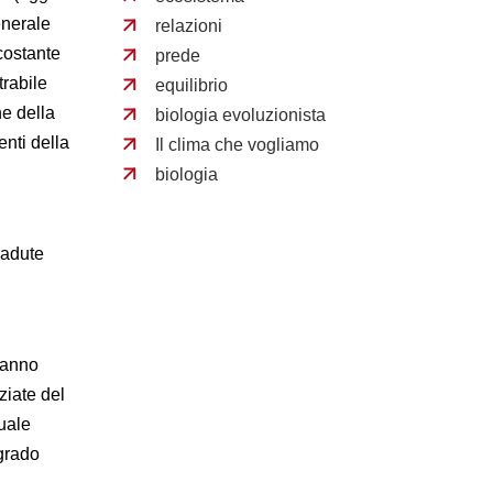
enerale
relazioni
costante
prede
trabile
equilibrio
ne della
biologia evoluzionista
enti della
Il clima che vogliamo
biologia
cadute
i anno
ziate del
uale
grado