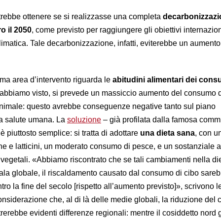
otrebbe ottenere se si realizzasse una completa
decarbonizzazi
o il 2050
, come previsto per raggiungere gli obiettivi internazion
climatica. Tale decarbonizzazione, infatti, eviterebbe un aumento
ima area d’intervento riguarda le
abitudini alimentari dei cons
e abbiamo visto, si prevede un massiccio aumento del consumo d
ne animale: questo avrebbe conseguenze negative tanto sul piano
la salute umana. La
soluzione
– già profilata dalla famosa comm
è piuttosto semplice: si tratta di adottare
una dieta sana
, con u
e e latticini, un moderato consumo di pesce, e un sostanziale
 vegetali. «Abbiamo riscontrato che se tali cambiamenti nella di
cala globale, il riscaldamento causato dal consumo di cibo sareb
tro la fine del secolo [rispetto all’aumento previsto]», scrivono le
onsiderazione che, al di là delle medie globali, la riduzione de
strerebbe evidenti differenze regionali: mentre il cosiddetto nord 