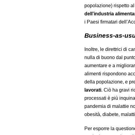
popolazione) rispetto al 
dell’industria alimenta
i Paesi firmatari dell’A
Business-as-usu
Inoltre, le direttrici d
nulla di buono dal punt
aumentare e a migliorare
alimenti rispondono acc
della popolazione, e pr
lavorati
. Ciò ha gravi r
processati è più inquin
pandemia di malattie non
obesità, diabete, malatt
Per esporre la question