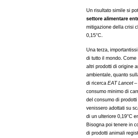
Un risultato simile si p
settore alimentare entr
mitigazione della crisi 
0,15°C.
Una terza, importantiss
di tutto il mondo. Com
altri prodotti di origi
ambientale, quanto sul
di ricerca
EAT Lancet
– 
consumo minimo di carn
del consumo di prodotti
venissero adottati su s
di un ulteriore 0,19°C en
Bisogna poi tenere in c
di prodotti animali regi