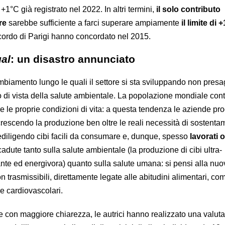
+1°C già registrato nel 2022. In altri termini,
il solo contributo
re
sarebbe sufficiente a farci superare ampiamente
il limite di 
ccordo di Parigi hanno concordato nel 2015.
al
: un disastro annunciato
i cambiamento lungo le quali il settore si sta sviluppando non pres
o di vista della salute ambientale. La popolazione mondiale con
 le proprie condizioni di vita: a questa tendenza le aziende prod
rescendo la produzione ben oltre le reali necessità di sostenta
ediligendo cibi facili da consumare e, dunque, spesso
lavorati o
icadute tanto sulla salute ambientale (la produzione di cibi ultra-
ante ed energivora) quanto sulla salute umana: si pensi alla nuo
 trasmissibili, direttamente legate alle abitudini alimentari, co
ie cardiovascolari.
e con maggiore chiarezza, le autrici hanno realizzato una valut