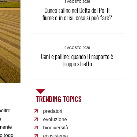
3 AGOSTO 2026
Cuneo salino nel Delta del Po: il
fiume è in crisi, cosa si può fare?
9 AGOSTO 2026
Cani e palline: quando il rapporto è
troppo stretto
TRENDING TOPICS
oltre,
predatori
n
evoluzione
emente
biodiversità
co (oggi
ecosistema