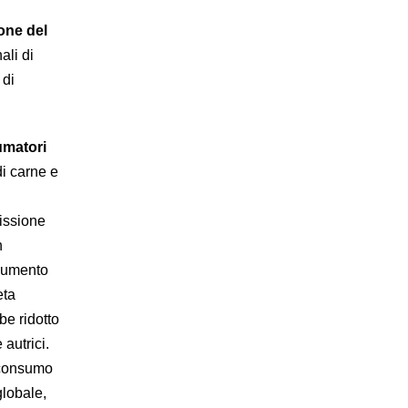
one del
ali di
 di
umatori
i carne e
issione
n
 aumento
eta
be ridotto
 autrici.
l consumo
globale,