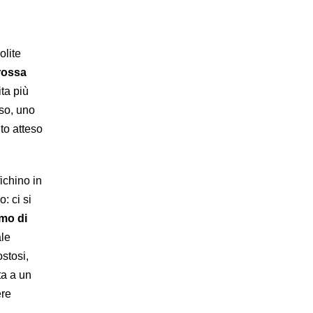
olite
rossa
ita più
iso, uno
to atteso
ichino in
: ci si
mo di
ale
stosi,
ta a un
ere