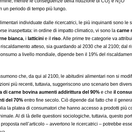
termine, mentre le conseguenze della riduzione di CO
e N
O
2
2
in un periodo di tempo più lungo.
imentari individuate dalle ricercatrici, le più inquinanti sono le s
rse inaspettata: in ordine di impatto climatico, vi sono la
carne 
rne bianca
, i
latticini
e il
riso
. Alle prime tre categorie va attribu
e riscaldamento atteso, sia guardando al 2030 che al 2100; dal r
o consumo a livello mondiale, dipende ben il 19% del riscaldamen
ssumono che, da qui al 2100, le abitudini alimentari non si modif
ioni più recenti, tuttavia, suggeriscono uno scenario ben diverso
 di carne bovina aumenti addirittura del 90%
e che
il consu
nti del 70%
entro fine secolo. Ciò dipende dal fatto che il gener
lia la platea di consumatori che hanno accesso a prodotti più co
nimale. Al di là delle questioni sociologiche, tuttavia, questo por
a proposta nell’articolo – avvertono le ricercatrici – potrebbe ess
va.