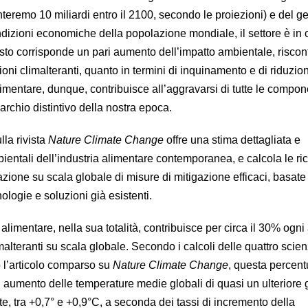
nteremo 10 miliardi entro il 2100, secondo le proiezioni) e del g
dizioni economiche della popolazione mondiale, il settore è in 
esto corrisponde un pari aumento dell’impatto ambientale, riscon
sioni climalteranti, quanto in termini di inquinamento e di riduzio
 alimentare, dunque, contribuisce all’aggravarsi di tutte le compon
 marchio distintivo della nostra epoca.
lla rivista
Nature Climate Change
offre una stima dettagliata e
ientali dell’industria alimentare contemporanea, e calcola le ri
zione su scala globale di misure di mitigazione efficaci, basate
ologie e soluzioni già esistenti.
 alimentare, nella sua totalità, contribuisce per circa il 30% ogn
malteranti su scala globale. Secondo i calcoli delle quattro scien
 l’articolo comparso su
Nature Climate Change
, questa percent
aumento delle temperature medie globali di quasi un ulteriore 
e, tra +0,7° e +0,9°C, a seconda dei tassi di incremento della