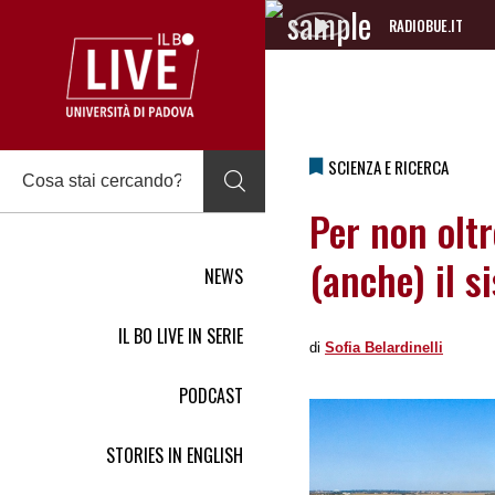
RADIOBUE.IT
Audio
Player
SCIENZA E RICERCA
Per non olt
(anche) il 
NEWS
IL BO LIVE IN SERIE
di
Sofia Belardinelli
PODCAST
STORIES IN ENGLISH