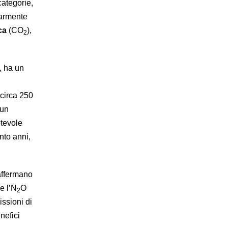
categorie,
larmente
ca
(CO
),
2
, ha un
 circa 250
 un
otevole
nto anni,
affermano
e l’N
O
2
ssioni di
nefici