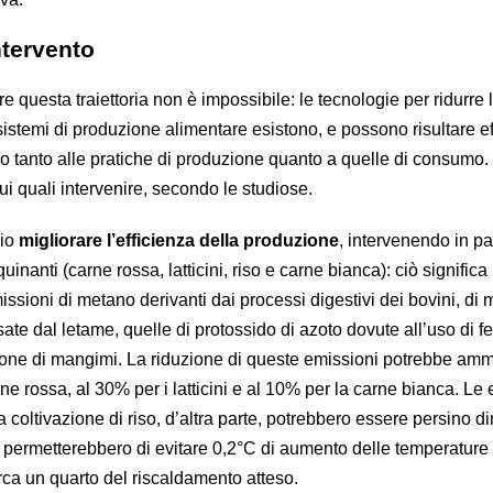
ntervento
re questa traiettoria non è impossibile: le tecnologie per ridurre 
sistemi di produzione alimentare esistono, e possono risultare ef
o tanto alle pratiche di produzione quanto a quelle di consumo
sui quali intervenire, secondo le studiose.
rio
migliorare l’efficienza della produzione
, intervenendo in pa
quinanti (carne rossa, latticini, riso e carne bianca): ciò significa
issioni di metano derivanti dai processi digestivi dei bovini, di
ate dal letame, quelle di protossido di azoto dovute all’uso di fer
ione di mangimi. La riduzione di queste emissioni potrebbe amm
ne rossa, al 30% per i latticini e al 10% per la carne bianca. Le
a coltivazione di riso, d’altra parte, potrebbero essere persino d
 permetterebbero di evitare 0,2°C di aumento delle temperatur
irca un quarto del riscaldamento atteso.