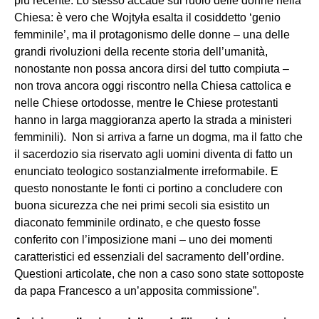
più recente. Lo stesso accade sul ruolo delle donne nella
Chiesa: è vero che Wojtyła esalta il cosiddetto ‘genio
femminile’, ma il protagonismo delle donne – una delle
grandi rivoluzioni della recente storia dell’umanità,
nonostante non possa ancora dirsi del tutto compiuta –
non trova ancora oggi riscontro nella Chiesa cattolica e
nelle Chiese ortodosse, mentre le Chiese protestanti
hanno in larga maggioranza aperto la strada a ministeri
femminili). Non si arriva a farne un dogma, ma il fatto che
il sacerdozio sia riservato agli uomini diventa di fatto un
enunciato teologico sostanzialmente irreformabile. E
questo nonostante le fonti ci portino a concludere con
buona sicurezza che nei primi secoli sia esistito un
diaconato femminile ordinato, e che questo fosse
conferito con l’imposizione mani – uno dei momenti
caratteristici ed essenziali del sacramento dell’ordine.
Questioni articolate, che non a caso sono state sottoposte
da papa Francesco a un’apposita commissione”.