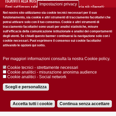
ISCRIVITI ALLA NOSTRA NEWSLETTER
Impostazioni privacy
Ogni settimana selezioniamo per te nostre storie più rilevanti:
non perderti gli aggiornamenti della nostra newsletter
Nel nostro sito utilizziamo sia cookie tecnici necessari per il suo
funzionamento, sia cookie e altri strumenti di tracciamento facoltativi che
potrai attivare solo con il tuo consenso. Cookie e altri strumenti di
tracciamento facoltativi sono usati per analisi statistiche, misure
sull'efficacia della comunicazione istituzionale e analisi dei comportamenti
degli utenti. Se chiudi questo banner continuerai la navigazione solo con i
cookie necessari. Puoi esprimere il consenso sui cookie facoltativi
attivando le opzioni qui sotto.
Privacy Policy
Accetto la
ISCRIVITI
Per maggiori informazioni consulta la nostra Cookie policy.
Cookie tecnici - strettamente necessari
Redazione
Copyright
Privacy
Area stampa
Cookie analitici - misurazione anonima audience
Cookie analitici - Social network
© 2025 Università di Padova
Tutti i diritti riservati P.I. 00742430283 C.F. 80006480281
Registrazione presso il Tribunale di Padova n. 2097/2012 del 18 giugno
Scegli e personalizza
2012
Accetta tutti i cookie
Continua senza accettare
RADIOBUE.IT
Audio