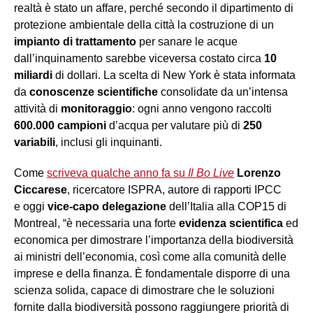
realtà è stato un affare, perché secondo il dipartimento di
protezione ambientale della città la costruzione di un
impianto di trattamento
per sanare le acque
dall’inquinamento sarebbe viceversa costato circa
10
miliardi
di dollari. La scelta di New York è stata informata
da
conoscenze scientifiche
consolidate da un’intensa
attività di
monitoraggio
: ogni anno vengono raccolti
600.000 campioni
d’acqua per valutare più di
250
variabili
, inclusi gli inquinanti.
Come
scriveva qualche anno fa
su
Il Bo Live
Lorenzo
Ciccarese
, ricercatore ISPRA, autore di rapporti IPCC
e oggi
vice
-
capo delegazione
dell’Italia alla COP15 di
Montreal, “è necessaria una forte
evidenza scientifica
ed
economica per dimostrare l’importanza della biodiversità
ai ministri dell’economia, così come alla comunità delle
imprese e della finanza. È fondamentale disporre di una
scienza solida, capace di dimostrare che le soluzioni
fornite dalla biodiversità possono raggiungere priorità di