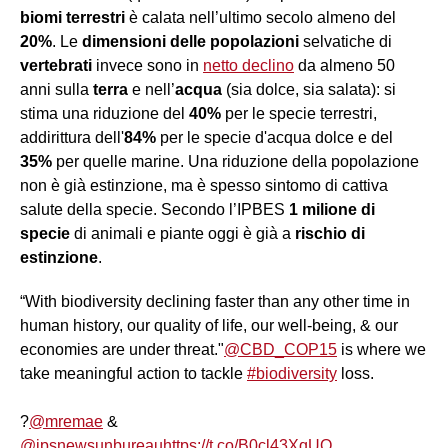
biomi terrestri
è calata nell’ultimo secolo almeno del
20%
. Le
dimensioni
delle popolazioni
selvatiche di
vertebrati
invece sono in
netto declino
da almeno 50
anni sulla
terra
e nell’
acqua
(sia dolce, sia salata): si
stima una riduzione del
40%
per le specie terrestri,
addirittura dell'
84%
per le specie d'acqua dolce e del
35%
per quelle marine. Una riduzione della popolazione
non è già estinzione, ma è spesso sintomo di cattiva
salute della specie. Secondo l’IPBES
1 milione di
specie
di animali e piante oggi è già a
rischio di
estinzione
.
“With biodiversity declining faster than any other time in
human history, our quality of life, our well-being, & our
economies are under threat."
@CBD_COP15
is where we
take meaningful action to tackle
#biodiversity
loss.
?️
@mremae
&
@ipsnewsunbureau
https://t.co/B0cl43XqUQ