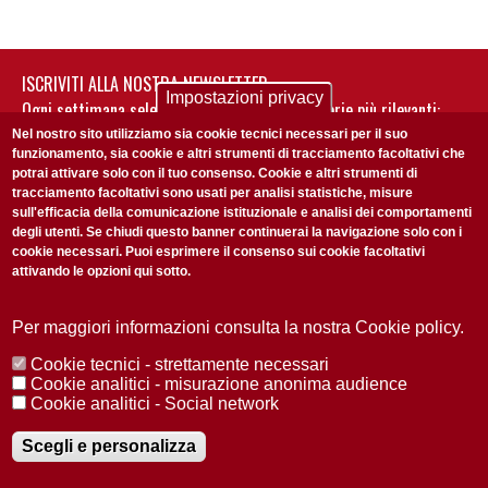
ISCRIVITI ALLA NOSTRA NEWSLETTER
Impostazioni privacy
Ogni settimana selezioniamo per te nostre storie più rilevanti:
non perderti gli aggiornamenti della nostra newsletter
Nel nostro sito utilizziamo sia cookie tecnici necessari per il suo
funzionamento, sia cookie e altri strumenti di tracciamento facoltativi che
potrai attivare solo con il tuo consenso. Cookie e altri strumenti di
tracciamento facoltativi sono usati per analisi statistiche, misure
sull'efficacia della comunicazione istituzionale e analisi dei comportamenti
degli utenti. Se chiudi questo banner continuerai la navigazione solo con i
cookie necessari. Puoi esprimere il consenso sui cookie facoltativi
attivando le opzioni qui sotto.
Privacy Policy
Accetto la
ISCRIVITI
Per maggiori informazioni consulta la nostra Cookie policy.
Cookie tecnici - strettamente necessari
Redazione
Copyright
Privacy
Area stampa
Cookie analitici - misurazione anonima audience
Cookie analitici - Social network
© 2025 Università di Padova
Tutti i diritti riservati P.I. 00742430283 C.F. 80006480281
Registrazione presso il Tribunale di Padova n. 2097/2012 del 18 giugno
Scegli e personalizza
2012