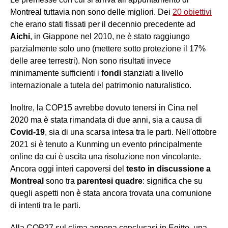
Montreal tuttavia non sono delle migliori. Dei
20
obiettivi
che erano stati fissati per il decennio precedente ad
Aichi
, in Giappone nel 2010, ne è stato raggiungo
parzialmente solo uno (mettere sotto protezione il 17%
delle aree terrestri). Non sono risultati invece
minimamente sufficienti i
fondi
stanziati a livello
internazionale a tutela del patrimonio naturalistico.
Inoltre, la COP15 avrebbe dovuto tenersi in Cina nel
2020 ma è stata rimandata di due anni, sia a causa di
Covid-19
, sia di una scarsa intesa tra le parti. Nell'ottobre
2021 si è tenuto a Kunming un evento principalmente
online da cui è uscita una risoluzione non vincolante.
Ancora oggi interi capoversi del
testo in discussione a
Montreal
sono tra
parentesi quadre
: significa che su
quegli aspetti non è stata ancora trovata una comunione
di intenti tra le parti.
Alla COP27 sul clima appena conclusasi in Egitto, una