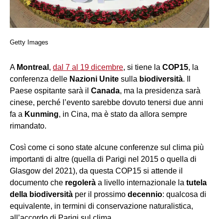
Getty Images
A
Montreal
,
dal 7 al 19 dicembre
, si tiene la
COP15
, la
conferenza delle
Nazioni Unite
sulla
biodiversità
. Il
Paese ospitante sarà il
Canada
, ma la presidenza sarà
cinese, perché l’evento sarebbe dovuto tenersi due anni
fa a
Kunming
, in Cina, ma è stato da allora sempre
rimandato.
Così come ci sono state alcune conferenze sul clima più
importanti di altre (quella di Parigi nel 2015 o quella di
Glasgow del 2021), da questa COP15 si attende il
documento che
regolerà
a livello internazionale la
tutela
della biodiversità
per il prossimo
decennio
: qualcosa di
equivalente, in termini di conservazione naturalistica,
all’accordo di Parigi sul clima.