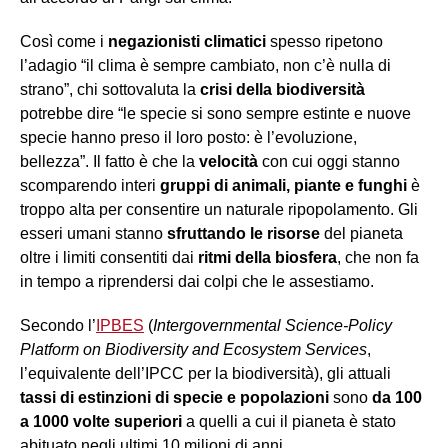
Così come i
negazionisti climatici
spesso ripetono
l’adagio “il clima è sempre cambiato, non c’è nulla di
strano”, chi sottovaluta la
crisi della biodiversità
potrebbe dire “le specie si sono sempre estinte e nuove
specie hanno preso il loro posto: è l’evoluzione,
bellezza”. Il fatto è che la
velocità
con cui oggi stanno
scomparendo interi
gruppi di animali, piante
e funghi
è
troppo alta per consentire un naturale ripopolamento. Gli
esseri umani stanno
sfruttando le risorse
del pianeta
oltre i limiti consentiti dai
ritmi della biosfera
, che non fa
in tempo a riprendersi dai colpi che le assestiamo.
Secondo l’
IPBES
(
Intergovernmental Science-Policy
Platform on Biodiversity and Ecosystem Services
,
l’equivalente dell’IPCC per la biodiversità), gli attuali
tassi di estinzioni di specie
e popolazioni
sono
da 100
a 1000 volte superiori
a quelli a cui il pianeta è stato
abituato negli ultimi 10 milioni di anni.