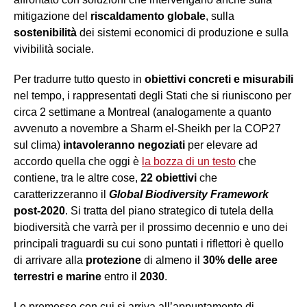
mitigazione del
riscaldamento globale
, sulla
sostenibilità
dei sistemi economici di produzione e sulla
vivibilità sociale.
Per tradurre tutto questo in
obiettivi concreti e misurabili
nel tempo, i rappresentati degli Stati che si riuniscono per
circa 2 settimane a Montreal (analogamente a quanto
avvenuto a novembre a Sharm el-Sheikh per la COP27
sul clima)
intavoleranno negoziati
per elevare ad
accordo quella che oggi è
la bozza di un testo
che
contiene, tra le altre cose,
22 obiettivi
che
caratterizzeranno il
Global Biodiversity Framework
post-2020
. Si tratta del piano strategico di tutela della
biodiversità che varrà per il prossimo decennio e uno dei
principali traguardi su cui sono puntati i riflettori è quello
di arrivare alla
protezione
di almeno il
30% delle aree
terrestri e marine
entro il
2030
.
Le premesse con cui si arriva all’appuntamento di