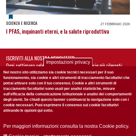
SCIENZA E RICERCA
27 FEBBRAIO 2026
I PFAS, inquinanti eterni, e la salute riproduttiva
ISCRIVITI ALLA NOSTRA NEWSLETTER
Impostazioni privacy
Ogni settimana selezioniamo per te nostre storie più rilevanti:
non perderti gli aggiornamenti della nostra newsletter
Nel nostro sito utilizziamo sia cookie tecnici necessari per il suo
funzionamento, sia cookie e altri strumenti di tracciamento facoltativi che
potrai attivare solo con il tuo consenso. Cookie e altri strumenti di
tracciamento facoltativi sono usati per analisi statistiche, misure
sull'efficacia della comunicazione istituzionale e analisi dei comportamenti
degli utenti. Se chiudi questo banner continuerai la navigazione solo con i
cookie necessari. Puoi esprimere il consenso sui cookie facoltativi
attivando le opzioni qui sotto.
Privacy Policy
Accetto la
ISCRIVITI
Per maggiori informazioni consulta la nostra Cookie policy.