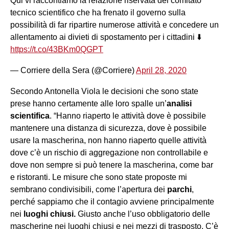
Qui vi raccontiamo la relazione riservata del comitato
tecnico scientifico che ha frenato il governo sulla
possibilità di far ripartire numerose attività e concedere un
allentamento ai divieti di spostamento per i cittadini ⬇️
https://t.co/43BKm0QGPT
— Corriere della Sera (@Corriere)
April 28, 2020
Secondo Antonella Viola le decisioni che sono state
prese hanno certamente alle loro spalle un’
analisi
scientifica
. “Hanno riaperto le attività dove è possibile
mantenere una distanza di sicurezza, dove è possibile
usare la mascherina, non hanno riaperto quelle attività
dove c’è un rischio di aggregazione non controllabile e
dove non sempre si può tenere la mascherina, come bar
e ristoranti. Le misure che sono state proposte mi
sembrano condivisibili, come l’apertura dei
parchi
,
perché sappiamo che il contagio avviene principalmente
nei
luoghi chiusi.
Giusto anche l’uso obbligatorio delle
mascherine nei luoghi chiusi e nei mezzi di trasposto. C’è