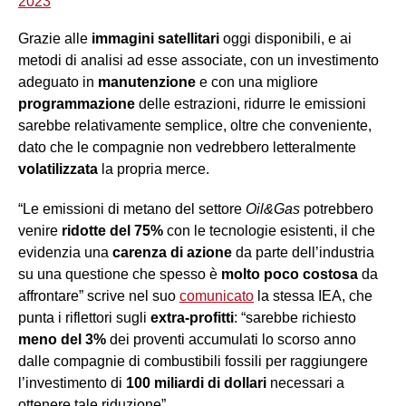
2023
Grazie alle
immagini satellitari
oggi disponibili, e ai
metodi di analisi ad esse associate, con un investimento
adeguato in
manutenzione
e con una migliore
programmazione
delle estrazioni, ridurre le emissioni
sarebbe relativamente semplice, oltre che conveniente,
dato che le compagnie non vedrebbero letteralmente
volatilizzata
la propria merce.
“Le emissioni di metano del settore
Oil&Gas
potrebbero
venire
ridotte del 75%
con le tecnologie esistenti, il che
evidenzia una
carenza di azione
da parte dell’industria
su una questione che spesso è
molto poco costosa
da
affrontare” scrive nel suo
comunicato
la stessa IEA, che
punta i riflettori sugli
extra-profitti
: “sarebbe richiesto
meno del 3%
dei proventi accumulati lo scorso anno
dalle compagnie di combustibili fossili per raggiungere
l’investimento di
100 miliardi di dollari
necessari a
ottenere tale riduzione”.