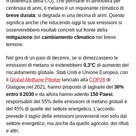
A differenza della CO
, che permane in atmosfera per
2
centinaia di anni, il metano è un inquinante climatico di
breve durata
:
si degrada in una decina di anni. Questo
significa anche che riducendo oggi le sue emissioni si
osserverebbero risultati concreti sul fronte della
mitigazione
del
cambiamento climatico
nel breve
termine.
Nel giro di un paio di decenni, se si dimezzassero le
emissioni di metano si eviterebbero
0,3°C
di aumento del
riscaldamento globale. Stati Uniti e Unione Europea, con
il
Global Methane Pledge
lanciato alla
COP26
di
Glasgow nel 2021, hanno proposto di tagliarle del
30%
entro il 2030
e da allora hanno aderito
150 Paesi
,
responsabili del 55% delle emissioni di metano globali e
del 45% di quelle del settore energetico. L’accordo
prevede il taglio delle emissioni provenienti non solo dal
settore energetico, ma anche da quello agricolo, dei rifiuti
e altri.