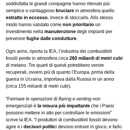
soddisfatta le grandi compagnie hanno ritenuto più
semplice o vantaggioso
bruciare
in atmosfera quello
estratto in eccesso
, invece di stoccarlo. Allo stesso
modo hanno valutato come
non prioritario
un
investimento nella
manutenzione
degli impianti per
prevenire
fughe dalle condutture
.
Ogni anno, riporta la IEA, l’industria dei combustibili
fossili perde in atmosfera circa
260 miliardi di metri cubi
di metano. Tre quarti di questi potrebbero venire
recuperati, ovvero più di quanto l’Europa, prima della
guerra in Ucraina, importava dalla Russia in un anno
(circa 155 miliardi di metri cubi).
“Fermare le operazioni di
flaring
e
venting
non
emergenziali è
la misura più impattante
che i Paesi
possono mettere in atto per controllare le emissioni”
scrive la IEA. “I produttori di combustibili fossili devono
agire e i
decisori politic
i devono entrare in gioco, e farlo