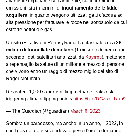
altamente impattante sull’ambiente, sia in termini di
emissioni, sia in termini di
inquinamento
delle falde
acquifere
, in quanto vengono utilizzati getti d’acqua ad
alta pressione per fratturare le rocce nel sottosuolo da cui
estrarre petrolio e gas.
Un sito estrattivo in Pennsylvania ha rilasciato circa
28
milioni di tonnellate di metano
(1 miliardo di piedi cubi,
secondo i dati satellitari analizzati da
Kayrros
), mettendo
a repentaglio la salute di un milione e mezzo di persone
che vivono entro un raggio di mezzo miglio dal sito di
Rager Mountain.
Revealed: 1,000 super-emitting methane leaks risk
triggering climate tipping points
https://t.co/DGwxqUxup9
— The Guardian (@guardian)
March 6, 2023
Sembra un paradosso, ma anche in un anno, il 2022, in
cui il gas naturale si vendeva a peso d’oro, a domanda