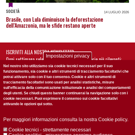
SOCIETÀ
14 LUGLIO 2026
Brasile, con Lula diminuisce la deforestazione
dell’Amazzonia, ma le sfide restano aperte
ISCRIVITI ALLA NOSTRA NEWSLETTER
Impostazioni privacy
Ogni settimana selezioniamo per te nostre storie più rilevanti:
non perderti gli aggiornamenti della nostra newsletter
Nel nostro sito utilizziamo sia cookie tecnici necessari per il suo
funzionamento, sia cookie e altri strumenti di tracciamento facoltativi che
potrai attivare solo con il tuo consenso. Cookie e altri strumenti di
tracciamento facoltativi sono usati per analisi statistiche, misure
sull'efficacia della comunicazione istituzionale e analisi dei comportamenti
degli utenti. Se chiudi questo banner continuerai la navigazione solo con i
cookie necessari. Puoi esprimere il consenso sui cookie facoltativi
attivando le opzioni qui sotto.
Privacy Policy
Accetto la
ISCRIVITI
Per maggiori informazioni consulta la nostra Cookie policy.
Cookie tecnici - strettamente necessari
Redazione
Copyright
Privacy
Area stampa