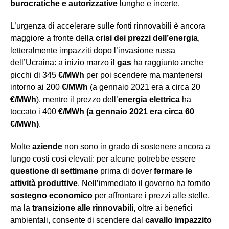
burocratiche e autorizzative
lunghe e incerte.
L’urgenza di accelerare sulle fonti rinnovabili è ancora
maggiore a fronte della
crisi dei prezzi dell’energia
,
letteralmente impazziti dopo l’invasione russa
dell’Ucraina: a inizio marzo il
gas
ha raggiunto anche
picchi di 345
€/MWh
per poi scendere ma mantenersi
intorno ai 200
€/MWh
(a gennaio 2021 era a circa 20
€/M
W
h
), mentre il prezzo dell’
energia elettrica
ha
toccato i 400
€/M
W
h (a gennaio 2021 era circa 60
€/M
W
h)
.
Molte
aziende
non sono in grado di sostenere ancora a
lungo costi così elevati: per alcune potrebbe essere
questione di settimane
prima di dover
fermare le
attività produttive
. Nell’immediato il governo ha fornito
sostegno economico
per affrontare i prezzi alle stelle,
ma la
transizione alle rinnovabili,
oltre ai benefici
ambientali, consente di scendere dal
cavallo impazzito