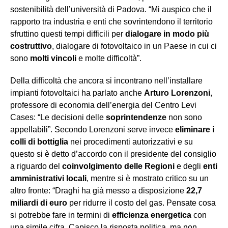
sostenibilità dell’università di Padova. “Mi auspico che il
rapporto tra industria e enti che sovrintendono il territorio
sfruttino questi tempi difficili per
dialogare in modo più
costruttivo
, dialogare di fotovoltaico in un Paese in cui ci
sono
molti vincoli
e molte difficoltà”.
Della difficoltà che ancora si incontrano nell’installare
impianti fotovoltaici ha parlato anche
Arturo Lorenzoni
,
professore di economia dell’energia del Centro Levi
Cases: “Le decisioni delle
soprintendenze
non sono
appellabili”. Secondo Lorenzoni serve invece
eliminare i
colli di bottiglia
nei procedimenti autorizzativi e su
questo si è detto d’accordo con il presidente del consiglio
a riguardo del
coinvolgimento delle Regioni
e degli
enti
amministrativi locali
, mentre si è mostrato critico su un
altro fronte: “Draghi ha già messo a disposizione
22,7
miliardi di euro
per ridurre il costo del gas. Pensate cosa
si potrebbe fare in termini di
efficienza energetica
con
una simile cifra. Capisco la risposta politica, ma non