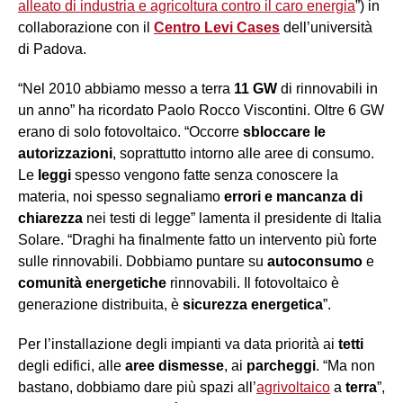
alleato di industria e agricoltura contro il caro energia
”) in
collaborazione con il
Centro Levi Cases
dell’università
di Padova.
“Nel 2010 abbiamo messo a terra
11 GW
di rinnovabili in
un anno” ha ricordato Paolo Rocco Viscontini. Oltre 6 GW
erano di solo fotovoltaico. “Occorre
sbloccare le
autorizzazioni
, soprattutto intorno alle aree di consumo.
Le
leggi
spesso vengono fatte senza conoscere la
materia, noi spesso segnaliamo
errori e mancanza di
chiarezza
nei testi di legge” lamenta il presidente di Italia
Solare. “Draghi ha finalmente fatto un intervento più forte
sulle rinnovabili. Dobbiamo puntare su
autoconsumo
e
comunità energetiche
rinnovabili. Il fotovoltaico è
generazione distribuita, è
sicurezza energetica
”.
Per l’installazione degli impianti va data priorità ai
tetti
degli edifici, alle
aree dismesse
, ai
parcheggi
. “Ma non
bastano, dobbiamo dare più spazi all’
agrivoltaico
a
terra
”,