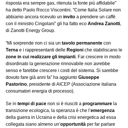
risposta era sempre gas, ritenuta la fonte più affidabile”
ha detto Paolo Rocco Viscontini. “Come Italia Solare non
abbiamo ancora ricevuto un
invito
a prendere un caffè
con il ministro Cingolani” gli ha fatto eco
Andrea Zanotti
,
di Zanotti Energy Group.
“Mi sorprende non ci sia un
tavolo permanente
con
Terna
e i rappresentanti delle
R
egioni
che stabiliscano le
zone in cui realizzare gli impianti
. Far crescere in modo
disordinato la generazione rinnovabile non avrebbe
senso e farebbe crescere i costi del sistema. Si sarebbe
dovuto fare già anni fa” ha aggiunto
Giuseppe
Pastorino
, presidente di AICEP (Associazione italiana
consumatori energia di processo).
Se in
tempi di pace
non si è riusciti a
programmare
la
transizione ecologica, la speranza è che l’
emergenza
della guerra in Ucraina e della crisi energetica ad essa
collegata siano almeno un’
opportunità
per far parlare