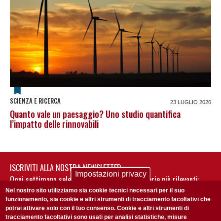
SCIENZA E RICERCA
23 LUGLIO 2026
Quanto vale un paesaggio? Uno studio quantifica
l’impatto delle rinnovabili
ISCRIVITI ALLA NOSTRA NEWSLETTER
Impostazioni privacy
Ogni settimana selezioniamo per te nostre storie più rilevanti:
non perderti gli aggiornamenti della nostra newsletter
Nel nostro sito utilizziamo sia cookie tecnici necessari per il suo
funzionamento, sia cookie e altri strumenti di tracciamento facoltativi che
potrai attivare solo con il tuo consenso. Cookie e altri strumenti di
tracciamento facoltativi sono usati per analisi statistiche, misure