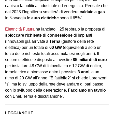
capisco la politica industriale ed energetica. Pensate che
dal 2023 l’Inghilterra smetterà di vendere
caldaie a gas
.
In Norvegia le
auto elettriche
sono il 65%”.
Elettricità Futura
ha lanciato il 25 febbraio la proposta di
sbloccare richieste di connessione
di impianti
rinnovabili già arrivate a
Terna
(gestore della rete
elettrica) per un totale di
60 GW
(equivalenti a solo un
terzo delle richieste totali accumulatesi negli anni). Il
settore elettrico è disposto a investire
85 miliardi di euro
per installare 48 GW di fotovoltaico e 12 GW di eolico,
idroelettrico e biomasse entro i prossimi
3 anni
, a un
ritmo di 20 GW all’anno. “È fattibile?” si chiede Lorenzoni:
“sì, ma lo sviluppo della rete deve andare di pari passo
con lo sviluppo della generazione.
Facciamo un tavolo
con Enel, Terna e discutiamone”.
LEGGI ANCHE