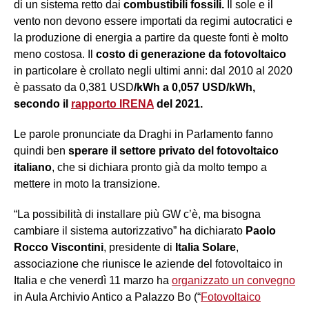
di un sistema retto dai
combustibili fossili.
Il sole e il
vento non devono essere importati da regimi autocratici e
la produzione di energia a partire da queste fonti è molto
meno costosa. Il
costo di generazione da fotovoltaico
in particolare è crollato negli ultimi anni: dal 2010 al 2020
è passato da 0,381 USD
/kWh a 0,057
USD
/kWh,
secondo il
rapporto IRENA
del 2021
.
Le parole pronunciate da Draghi in Parlamento fanno
quindi ben
sperare il settore privato del fotovoltaico
italiano
, che si dichiara pronto già da molto tempo a
mettere in moto la transizione.
“La possibilità di installare più GW c’è, ma bisogna
cambiare il sistema autorizzativo” ha dichiarato
Paolo
Rocco Viscontini
, presidente di
Italia Solare
,
associazione che riunisce le aziende del fotovoltaico in
Italia e che venerdì 11 marzo ha
organizzato un convegno
in Aula Archivio Antico a Palazzo Bo (“
Fotovoltaico