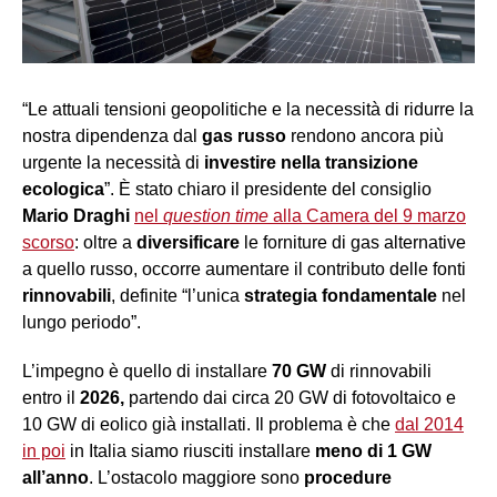
“Le attuali tensioni geopolitiche e la necessità di ridurre la
nostra dipendenza dal
gas russo
rendono ancora più
urgente la necessità di
investire nella transizione
ecologica
”. È stato chiaro il presidente del consiglio
Mario Draghi
n
el
question time
alla Camera del 9 marzo
scorso
: oltre a
diversificare
le forniture di gas alternative
a quello russo, occorre aumentare il contributo delle fonti
rinnovabili
, definite “l’unica
strategia fondamentale
nel
lungo periodo”.
L’impegno è quello di installare
70 GW
di rinnovabili
entro il
2026,
partendo dai circa 20 GW di fotovoltaico e
10 GW di eolico già installati. Il problema è che
dal 2014
in poi
in Italia siamo riusciti installare
meno di 1 GW
all’anno
. L’ostacolo maggiore sono
procedure