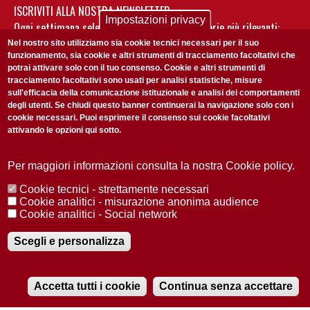
ISCRIVITI ALLA NOSTRA NEWSLETTER
Impostazioni privacy
Ogni settimana selezioniamo per te nostre storie più rilevanti:
non perderti gli aggiornamenti della nostra newsletter
Nel nostro sito utilizziamo sia cookie tecnici necessari per il suo
funzionamento, sia cookie e altri strumenti di tracciamento facoltativi che
potrai attivare solo con il tuo consenso. Cookie e altri strumenti di
tracciamento facoltativi sono usati per analisi statistiche, misure
sull'efficacia della comunicazione istituzionale e analisi dei comportamenti
degli utenti. Se chiudi questo banner continuerai la navigazione solo con i
cookie necessari. Puoi esprimere il consenso sui cookie facoltativi
attivando le opzioni qui sotto.
Privacy Policy
Accetto la
ISCRIVITI
Per maggiori informazioni consulta la nostra Cookie policy.
Cookie tecnici - strettamente necessari
Redazione
Copyright
Privacy
Area stampa
Cookie analitici - misurazione anonima audience
Cookie analitici - Social network
© 2025 Università di Padova
Tutti i diritti riservati P.I. 00742430283 C.F. 80006480281
Registrazione presso il Tribunale di Padova n. 2097/2012 del 18 giugno
Scegli e personalizza
2012
Accetta tutti i cookie
Continua senza accettare
RADIOBUE.IT