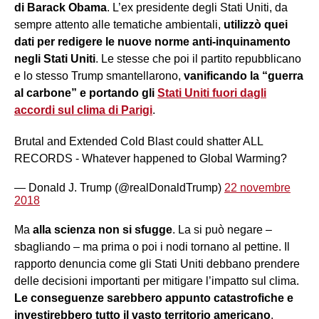
di Barack Obama
. L’ex presidente degli Stati Uniti, da
sempre attento alle tematiche ambientali,
utilizzò quei
dati per redigere le nuove norme anti-inquinamento
negli Stati Uniti
. Le stesse che poi il partito repubblicano
e lo stesso Trump smantellarono,
vanificando la “guerra
al carbone” e portando gli
Stati Uniti fuori dagli
accordi sul clima di Parigi
.
Brutal and Extended Cold Blast could shatter ALL
RECORDS - Whatever happened to Global Warming?
— Donald J. Trump (@realDonaldTrump)
22 novembre
2018
Ma
alla scienza non si sfugge
. La si può negare –
sbagliando – ma prima o poi i nodi tornano al pettine. Il
rapporto denuncia come gli Stati Uniti debbano prendere
delle decisioni importanti per mitigare l’impatto sul clima.
Le conseguenze sarebbero appunto catastrofiche e
investirebbero tutto il vasto territorio americano
,