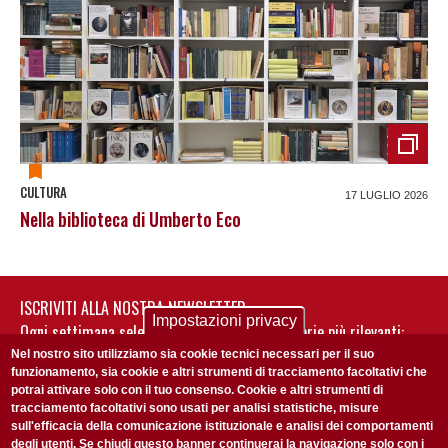
CULTURA
17 LUGLIO 2026
Nella biblioteca di Umberto Eco
ISCRIVITI ALLA NOSTRA NEWSLETTER
Impostazioni privacy
Ogni settimana selezioniamo per te nostre storie più rilevanti:
non perderti gli aggiornamenti della nostra newsletter
Nel nostro sito utilizziamo sia cookie tecnici necessari per il suo
funzionamento, sia cookie e altri strumenti di tracciamento facoltativi che
potrai attivare solo con il tuo consenso. Cookie e altri strumenti di
tracciamento facoltativi sono usati per analisi statistiche, misure
sull'efficacia della comunicazione istituzionale e analisi dei comportamenti
degli utenti. Se chiudi questo banner continuerai la navigazione solo con i