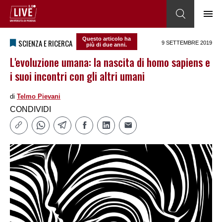
Questo articolo ha
SCIENZA E RICERCA
9 SETTEMBRE 2019
più di due anni.
L'evoluzione umana: la nascita di homo sapiens e
i suoi incontri con gli altri umani
di
Telmo Pievani
CONDIVIDI