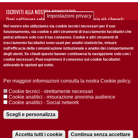
ISCRIVITI ALLA NOSTRA NEWSLETTER
Impostazioni privacy
Ogni settimana selezioniamo per te nostre storie più rilevanti:
non perderti gli aggiornamenti della nostra newsletter
Nel nostro sito utilizziamo sia cookie tecnici necessari per il suo
funzionamento, sia cookie e altri strumenti di tracciamento facoltativi che
potrai attivare solo con il tuo consenso. Cookie e altri strumenti di
tracciamento facoltativi sono usati per analisi statistiche, misure
sull'efficacia della comunicazione istituzionale e analisi dei comportamenti
degli utenti. Se chiudi questo banner continuerai la navigazione solo con i
cookie necessari. Puoi esprimere il consenso sui cookie facoltativi
attivando le opzioni qui sotto.
Privacy Policy
Accetto la
ISCRIVITI
Per maggiori informazioni consulta la nostra Cookie policy.
Cookie tecnici - strettamente necessari
Redazione
Copyright
Privacy
Area stampa
Cookie analitici - misurazione anonima audience
Cookie analitici - Social network
© 2025 Università di Padova
Tutti i diritti riservati P.I. 00742430283 C.F. 80006480281
Registrazione presso il Tribunale di Padova n. 2097/2012 del 18 giugno
Scegli e personalizza
2012
Accetta tutti i cookie
Continua senza accettare