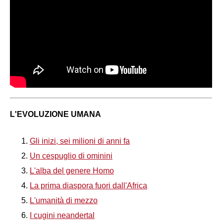
L'EVOLUZIONE UMANA
Gli inizi, sei milioni di anni fa
Un cespuglio di ominini
L'alba del genere Homo
La prima diaspora fuori dall'Africa
L'umanità di mezzo
I cugini neandertal