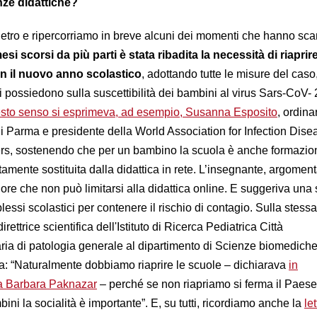
ze didattiche?
tro e ripercorriamo in breve alcuni dei momenti che hanno scan
esi scorsi da più parti è stata ribadita la necessità di riaprire
on il nuovo anno scolastico
, adottando tutte le misure del caso,
possiedono sulla suscettibilità dei bambini al virus Sars-CoV- 2
esto senso si esprimeva, ad esempio, Susanna Esposito
, ordina
 di Parma e presidente della World Association for Infection Dis
s, sostenendo che per un bambino la scuola è anche formazio
mente sostituita dalla didattica in rete. L’insegnante, argomen
lore che non può limitarsi alla didattica online. E suggeriva una 
lessi scolastici per contenere il rischio di contagio. Sulla stessa
rettrice scientifica dell'Istituto di Ricerca Pediatrica Città
ria di patologia generale al dipartimento di Scienze biomedich
va: “Naturalmente dobbiamo riaprire le scuole – dichiarava
in
ega Barbara Paknazar
– perché se non riapriamo si ferma il Paese,
bini la socialità è importante”. E, su tutti, ricordiamo anche la
le