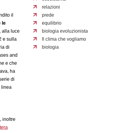
relazioni
dito il
prede
 le
equilibrio
 alla luce
biologia evoluzionista
 e sulla
Il clima che vogliamo
ria di
biologia
eases and
ne e che
tava, ha
serie di
 linea
e
 inoltre
ttera