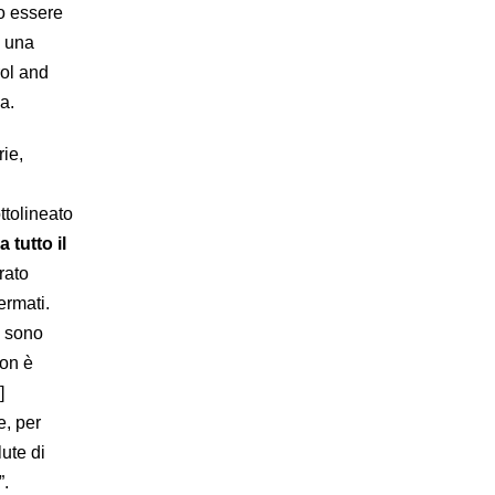
o essere
o una
rol and
a.
rie,
ttolineato
 tutto il
rato
ermati.
i sono
non è
]
e, per
ute di
i”.