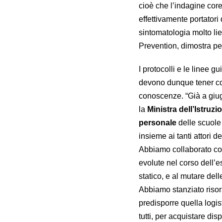
cioè che l’indagine co
effettivamente portator
sintomatologia molto li
Prevention, dimostra pe
I protocolli e le linee g
devono dunque tener con
conoscenze. “Già a giug
la
Ministra dell’Istruz
personale
delle scuole 
insieme ai tanti attori d
Abbiamo collaborato con
evolute nel corso dell’
statico, e al mutare del
Abbiamo stanziato risorse
predisporre quella logi
tutti, per acquistare disp