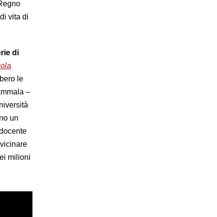
 Regno
i vita di
rie di
ola
bero le
 ammala –
niversità
eno un
n docente
vvicinare
ei milioni