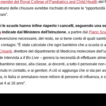
00 membri del Royal College of Paediatrics and Child Health
del
trarsi delle chiusure avrebbe rischiato di minare le “opportunità d
ani”.
i le scuole hanno infine riaperto i cancelli, seguendo una se
a
indicate dal Ministero dell’Istruzione
, a partire dal
Piano Scu
evenzione necessarie, del resto, se si tiene conto di quali sareb
contagio: “È stato calcolato che ogni bambino che a scuola si
Crisanti
,
direttore del dipartimento di Medicina molecolare dell’u
e intervista a
Il Bo Live
– genera la necessità di effettuare alm
 bambino stesso, alla classe, ai docenti, a tutto il personale no
to in contatto, e ai genitori. A ciò si aggiunga che si sta per a
za, in Italia si ammalano nove milioni di persone di influenza, e s
ai 4 ai 16 anni”.