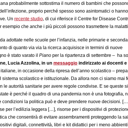
reana probabilmente sottostima il numero di bambini che posson
i dell’infezione, proprio perché spesso sono asintomatici o hann
eve. Un
recente studio
, di cui riferisce il Centre for Disease Cont
r esempio che anche i più piccoli possono trasmettere la malatti
uida adottate nelle scuole per l’infanzia, nelle primarie e seconda
to di quanto via via la ricerca acquisisce in termini di nuove
no è stato varato il
Piano
per la ripartenza di settembre – ha so
ione, Lucia Azzolina, in un
messaggio
indirizzato ai docenti e a
italiane, in occasione della ripresa dell’anno scolastico – prepa
el sistema scolastico e istituzionale. Da allora non ci siamo mai f
 le autorità sanitarie per avere regole condivise. E se queste s
estate è perché il quadro di una pandemia non è una fotografia, 
le condizioni la politica può e deve prendere nuove decisioni. […
 per l’edilizia leggera […], risorse per i dispositivi di protezion
stica che consentirà di evitare assembramenti proteggendo la sal
ositivi digitali, connettività, libri e kit didattici per i meno abbient