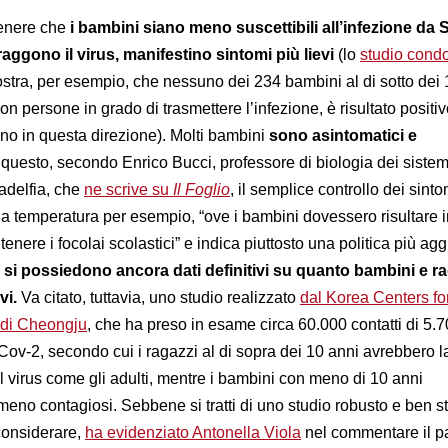
tenere che
i bambini siano meno suscettibili all’infezione da 
ggono il virus, manifestino sintomi più lievi
(lo
studio condo
tra, per esempio, che nessuno dei 234 bambini al di sotto dei 
on persone in grado di trasmettere l’infezione, è risultato positi
nno in questa direzione). Molti bambini
sono asintomatici e
 questo, secondo Enrico Bucci, professore di biologia dei sistem
adelfia, che
ne scrive su
Il Foglio
, il semplice controllo dei sinto
la temperatura per esempio, “ove i bambini dovessero risultare in
tenere i focolai scolastici” e indica piuttosto una politica più ag
si possiedono ancora dati definitivi su quanto bambini e ra
vi.
Va citato, tuttavia, uno studio realizzato
dal Korea Centers fo
 di Cheongju
,
che ha preso in esame circa 60.000 contatti di 5.
-Cov-2, secondo cui i ragazzi al di sopra dei 10 anni avrebbero l
il virus come gli adulti, mentre i bambini con meno di 10 anni
no contagiosi. Sebbene si tratti di uno studio robusto e ben str
considerare,
ha evidenziato Antonella Viola
nel commentare il pa