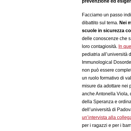
prevenzione ed esigen
Facciamo un passo indie
dibattito sul tema.
Nei m
scuole in sicurezza c
delle conoscenze che si 
loro contagiosità.
In qu
pediatria all’università
Immunological Dosorder
non può essere completa
un ruolo formativo di va
misure da adottare nei p
anche Antonella Viola, di
della Speranza e ordina
dell’università di Pado
un’intervista alla coll
per i ragazzi e per i bam