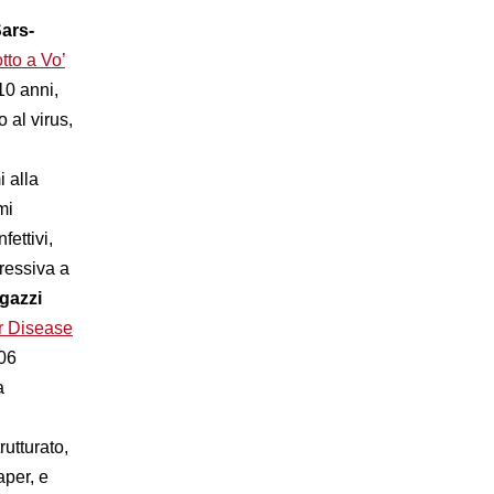
Sars-
tto a Vo’
10 anni,
vo
al virus,
i alla
mi
fettivi,
gressiva a
gazzi
r Disease
706
a
utturato,
per, e