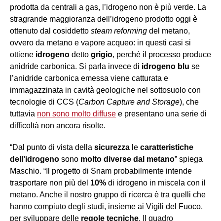
prodotta da centrali a gas, l’idrogeno non è più verde. La
stragrande maggioranza dell’idrogeno prodotto oggi è
ottenuto dal cosiddetto
steam reforming
del metano,
ovvero da metano e vapore acqueo: in questi casi si
ottiene
idrogeno
detto
grigio
, perché il processo produce
anidride carbonica. Si parla invece di
idrogeno blu
se
l’anidride carbonica emessa viene catturata e
immagazzinata in cavità geologiche nel sottosuolo con
tecnologie di CCS (
Carbon Capture and Storage
), che
tuttavia
non sono molto diffuse
e presentano una serie di
difficoltà non ancora risolte.
“Dal punto di vista della
sicurezza
le
caratteristiche
dell’idrogeno
sono
molto diverse dal metano
” spiega
Maschio. “Il progetto di Snam probabilmente intende
trasportare non più del
10%
di idrogeno in miscela con il
metano. Anche il nostro gruppo di ricerca è tra quelli che
hanno compiuto degli studi, insieme ai Vigili del Fuoco,
per sviluppare delle
regole tecniche
. Il quadro