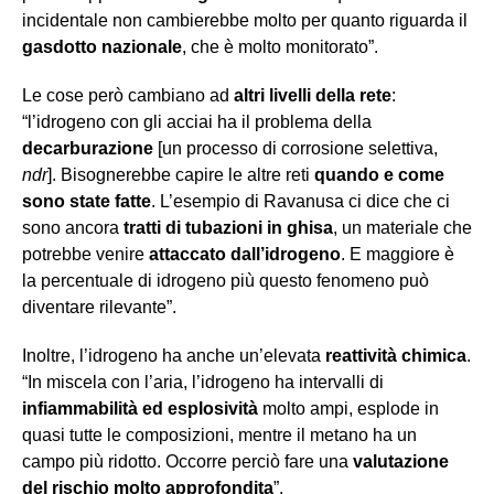
incidentale non cambierebbe molto per quanto riguarda il
gasdotto nazionale
, che è molto monitorato”.
Le cose però cambiano ad
altri livelli della rete
:
“l’idrogeno con gli acciai ha il problema della
decarburazione
[un processo di corrosione selettiva,
ndr
]. Bisognerebbe capire le altre reti
quando e come
sono state fatte
. L’esempio di Ravanusa ci dice che ci
sono ancora
tratti di
tubazioni in ghisa
, un materiale che
potrebbe venire
attaccato dall’idrogeno
. E maggiore è
la percentuale di idrogeno più questo fenomeno può
diventare rilevante”.
Inoltre, l’idrogeno ha anche un’elevata
reattività chimica
.
“In miscela con l’aria, l’idrogeno ha intervalli di
infiammabilità ed esplosività
molto ampi, esplode in
quasi tutte le composizioni, mentre il metano ha un
campo più ridotto. Occorre perciò fare una
valutazione
del rischio molto approfondita
”.