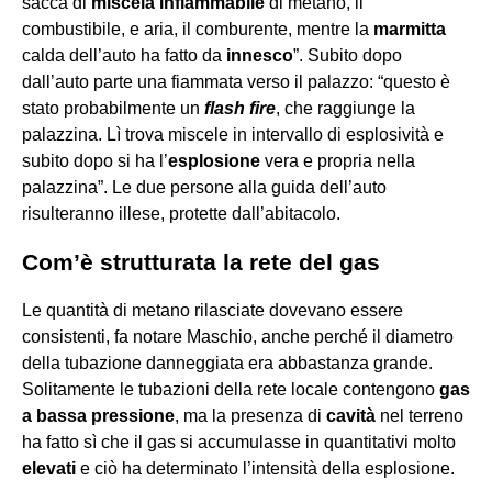
sacca di
miscela infiammabile
di metano, il
combustibile, e aria, il comburente, mentre la
marmitta
calda dell’auto ha fatto da
innesco
”. Subito dopo
dall’auto parte una fiammata verso il palazzo: “questo è
stato probabilmente un
flash fire
, che raggiunge la
palazzina. Lì trova miscele in intervallo di esplosività e
subito dopo si ha l’
esplosione
vera e propria nella
palazzina”. Le due persone alla guida dell’auto
risulteranno illese, protette dall’abitacolo.
Com’è strutturata la rete del gas
Le quantità di metano rilasciate dovevano essere
consistenti, fa notare Maschio, anche perché il diametro
della tubazione danneggiata era abbastanza grande.
Solitamente le tubazioni della rete locale contengono
gas
a bassa pressione
, ma la presenza di
cavità
nel terreno
ha fatto sì che il gas si accumulasse in quantitativi molto
elevati
e ciò ha determinato l’intensità della esplosione.