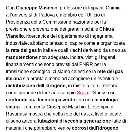
Con
Giuseppe Maschio
, professore di Impianti Chimici
all’università di Padova e membro dell'Ufficio di
Presidenza della Commissione nazionale per la
previsione e prevenzione dei grandi rischi, e
Chiara
Vianello
, ricercatrice del dipartimento di ingegneria
industriale, abbiamo tentato di capire come è organizzata
la
rete del gas
in Italia e quali
rischi
derivano da una sua
manutenzione
non adeguata. Inoltre, visti gli ingenti
finanziamenti che sono previsti dal PNRR per la
transizione ecologica, ci siamo chiesti se la
rete del gas
italiana
sia pronta o meno ad accogliere un’eventuale
distribuzione dell’idrogeno
, in miscela con il metano,
come propone di fare ad esempio
Snam
. “Spesso
si
confonde
una
tecnologia verde
con una
tecnologia
sicura
”, commenta Giuseppe Maschio. L’esempio di
Ravanusa mostra che nella rete del gas, a livello locale,
ci sono ancora
tubazioni di vecchia generazione
fatte di
materiali che potrebbero venire
corrosi dall’idrogeno
,