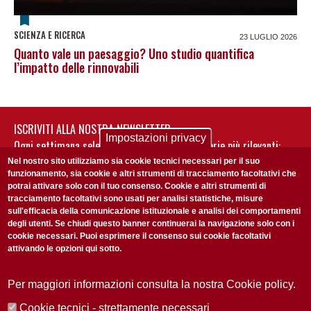
SCIENZA E RICERCA
23 LUGLIO 2026
Quanto vale un paesaggio? Uno studio quantifica
l’impatto delle rinnovabili
ISCRIVITI ALLA NOSTRA NEWSLETTER
Impostazioni privacy
Ogni settimana selezioniamo per te nostre storie più rilevanti:
non perderti gli aggiornamenti della nostra newsletter
Nel nostro sito utilizziamo sia cookie tecnici necessari per il suo
funzionamento, sia cookie e altri strumenti di tracciamento facoltativi che
potrai attivare solo con il tuo consenso. Cookie e altri strumenti di
tracciamento facoltativi sono usati per analisi statistiche, misure
sull'efficacia della comunicazione istituzionale e analisi dei comportamenti
degli utenti. Se chiudi questo banner continuerai la navigazione solo con i
cookie necessari. Puoi esprimere il consenso sui cookie facoltativi
attivando le opzioni qui sotto.
Privacy Policy
Accetto la
ISCRIVITI
Per maggiori informazioni consulta la nostra Cookie policy.
Cookie tecnici - strettamente necessari