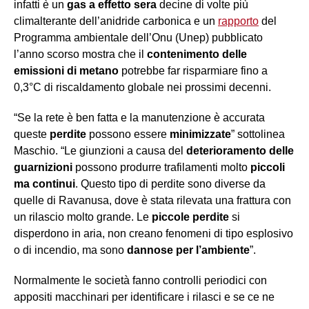
infatti è un
gas a effetto sera
decine di volte più
climalterante dell’anidride carbonica e un
rapporto
del
Programma ambientale dell’Onu (Unep) pubblicato
l’anno scorso mostra che il
contenimento delle
emissioni di metano
potrebbe far risparmiare fino a
0,3°C di riscaldamento globale nei prossimi decenni.
“Se la rete è ben fatta e la manutenzione è accurata
queste
perdite
possono essere
minimizzate
” sottolinea
Maschio. “Le giunzioni a causa del
deterioramento delle
guarnizioni
possono produrre trafilamenti molto
piccoli
ma continui
. Questo tipo di perdite sono diverse da
quelle di Ravanusa, dove è stata rilevata una frattura con
un rilascio molto grande. Le
piccole perdite
si
disperdono in aria, non creano fenomeni di tipo esplosivo
o di incendio, ma sono
dannose per l’ambiente
”.
Normalmente le società fanno controlli periodici con
appositi macchinari per identificare i rilasci e se ce ne