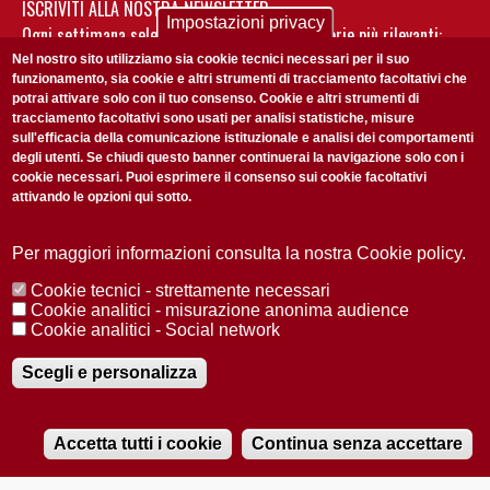
ISCRIVITI ALLA NOSTRA NEWSLETTER
Impostazioni privacy
Ogni settimana selezioniamo per te nostre storie più rilevanti:
non perderti gli aggiornamenti della nostra newsletter
Nel nostro sito utilizziamo sia cookie tecnici necessari per il suo
funzionamento, sia cookie e altri strumenti di tracciamento facoltativi che
potrai attivare solo con il tuo consenso. Cookie e altri strumenti di
tracciamento facoltativi sono usati per analisi statistiche, misure
sull'efficacia della comunicazione istituzionale e analisi dei comportamenti
degli utenti. Se chiudi questo banner continuerai la navigazione solo con i
cookie necessari. Puoi esprimere il consenso sui cookie facoltativi
attivando le opzioni qui sotto.
Privacy Policy
Accetto la
ISCRIVITI
Per maggiori informazioni consulta la nostra Cookie policy.
Cookie tecnici - strettamente necessari
Redazione
Copyright
Privacy
Area stampa
Cookie analitici - misurazione anonima audience
Cookie analitici - Social network
© 2025 Università di Padova
Tutti i diritti riservati P.I. 00742430283 C.F. 80006480281
Registrazione presso il Tribunale di Padova n. 2097/2012 del 18 giugno
Scegli e personalizza
2012
Accetta tutti i cookie
Continua senza accettare
RADIOBUE.IT
Audio