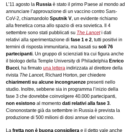
L’11 agosto la
Russia
è stato il primo Paese al mondo ad
annunciare l’approvazione di un vaccino contro Sars-
CoV-2, chiamandolo
Sputnik V
, un evidente richiamo
alla frenetica corsa allo spazio di era sovietica. Il 4
settembre sono stati pubblicati su
The Lancet
i dati
relativi alla sperimentazione di
fase 1 e 2
, tutti positivi in
termini di risposta immunitaria, ma basati su
soli 76
partecipanti
. Un gruppo di scienziati tra cui figura anche
il biologo della Temple University di Philadelphia
Enrico
Bucci
, ha firmato
una lettera
indirizzata al direttore della
rivista
The Lancet
, Richard Horton, per chiedere
chiarimenti su alcune incongruenze
presenti nello
studio. Inoltre, sebbene sia in programma l’inizio della
fase 3 che dovrebbe coinvolgere 40.000 partecipanti,
n
on esistono
al momento
dati relativi alla fase 3
.
Ciononostante già da settembre in Russia è prevista la
produzione di 500 milioni di dosi annue del vaccino.
La
fretta non è buona consigliera
e il detto vale anche