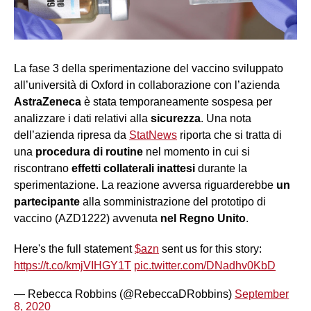
La fase 3 della sperimentazione del vaccino sviluppato
all’università di Oxford in collaborazione con l’azienda
AstraZeneca
è stata temporaneamente sospesa per
analizzare i dati relativi alla
sicurezza
. Una nota
dell’azienda ripresa da
StatNews
riporta che si tratta di
una
procedura di routine
nel momento in cui si
riscontrano
effetti collaterali inattesi
durante la
sperimentazione. La reazione avversa riguarderebbe
un
partecipante
alla somministrazione del prototipo di
vaccino (AZD1222) avvenuta
nel Regno Unito
.
Here's the full statement
$azn
sent us for this story:
https://t.co/kmjVIHGY1T
pic.twitter.com/DNadhv0KbD
— Rebecca Robbins (@RebeccaDRobbins)
September
8, 2020