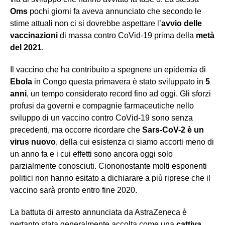
Oms
pochi giorni fa aveva annunciato che secondo le
stime attuali non ci si dovrebbe aspettare l’
avvio delle
vaccinazioni
di massa contro CoVid-19 prima della
metà
del 2021
.
Il vaccino che ha contribuito a spegnere un epidemia di
Ebola
in Congo questa primavera è stato sviluppato in
5
anni
, un tempo considerato record fino ad oggi. Gli sforzi
profusi da governi e compagnie farmaceutiche nello
sviluppo di un vaccino contro CoVid-19 sono senza
precedenti, ma occorre ricordare che
Sars-CoV-2 è un
virus nuovo
, della cui esistenza ci siamo accorti meno di
un anno fa e i cui effetti sono ancora oggi solo
parzialmente conosciuti. Ciononostante molti esponenti
politici non hanno esitato a dichiarare a più riprese che il
vaccino sarà pronto entro fine 2020.
La battuta di arresto annunciata da AstraZeneca è
pertanto stata generalmente accolta come una
cattiva