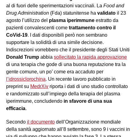
al di fuori delle sperimentazioni vaccinali. La
Food and
Drug Administration
(Fda) statunitense ha
validato
il 23
agosto l’utilizzo del
plasma
iperimmune
estratto da
pazienti convalescenti come
trattamento contro il
CoVid-19
. I dati disponibili però non sembrano
supportare la solidità di una simile decisione.
Indiscrezioni vorrebbero che il presidente degli Stati Uniti
Donald Trump
abbia
sollecitato la rapida approvazione
di una terapia che gode di una buona reputazione tra la
gente comune, un po’ come era accaduto per
l’idrossiclorochina
. Un recente lavoro pubblicato in
preprint su
MedrXiv
riporta i dati di uno studio controllato
e randomizzato sull’impiego della terapia del plasma
iperimmune, concludendo
in sfavore di una sua
efficacia
.
Secondo
il documento
dell’Organizzazione mondiale
della sanità aggiornato all’8 settembre, sono 9 i vaccini in
via di sviluppo che hanno avviato la fase 3. La stessa