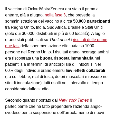
Il vaccino di Oxford/AstraZeneca era stato il primo a
entrare, già a giugno,
nella fase 3
, che prevede la
somministrazione del vaccino a circa
50.000 partecipanti
tra Regno Unito, India, Sud Africa, Brasile e Stati Uniti
(solo qui 30.000, distribuiti in più di 60 località). A luglio
erano stati pubblicati su
The Lancet
i
risultati delle prime
due fasi
della sperimentazione effettuata su 1000
persone nel Regno Unito. I risultati erano incoraggianti: si
era riscontrata una
buona risposta immunitaria
nei
pazienti sia in termini di anticorpi sia di linfociti T. Nel
60% degli individui erano emersi
lievi effetti collaterali
(tra cui febbre, mal di testa, dolori muscolari e rossore nel
sito di inoculazione), tutti risolti nell’intervallo di tempo
considerato dallo studio.
Secondo quanto riportato dal
New York Times
il
partecipante che ha fatto propendere l'azienda anglo-
svedese per la sospensione dell'arruolamento di nuovi