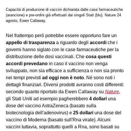
Capacità di produzione di vaccini dichiarata dalle case farmaceutiche
(arancione) e pre-ordini già effettuati dai singoli Stati (blu). Nature 24
agosto, Ewen Callaway.
Nel frattempo però potrebbe essere opportuno fare un
appello di trasparenza
a riguardo degli
accordi
che i
governi hanno siglato con le case farmaceutiche per la
distribuzione delle dosi vaccinali. Che
cosa questi
accordi prevedano
in caso il vaccino non venga
sviluppato, non sia efficace a sufficienza o non sia pronto
nei tempi previsti
ad oggi non è noto
. Né sono noti i
dettagli finanziari. Diversi prodotti avranno costi differenti:
secondo quanto riportato da Ewen Callaway su
Nature
,
gli Stati Uniti ad esempio pagherebbero
4 dollari
una
dose del vaccino AstraZeneca (basato sulla
biotecnologia dell'adenovirus) e
25 dollari
una dose del
vaccino di Moderna (basato sull'Rna virale). Alcuni
vaccini tuttavia, soprattutto quelli a Rna, sono basati su