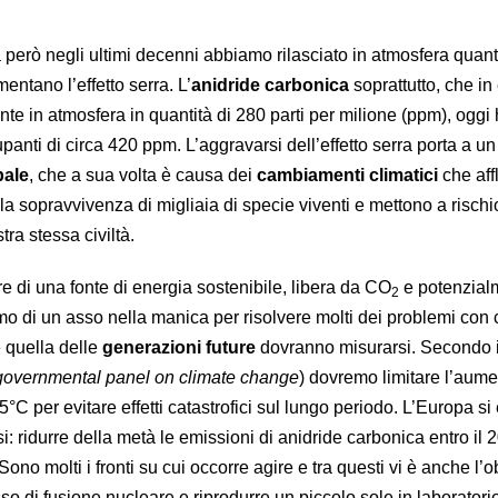
ita però negli ultimi decenni abbiamo rilasciato in atmosfera quant
entano l’effetto serra. L’
anidride carbonica
soprattutto, che i
nte in atmosfera in quantità di 280 parti per milione (ppm), oggi
panti di circa 420 ppm. L’aggravarsi dell’effetto serra porta a 
bale
, che a sua volta è causa dei
cambiamenti climatici
che aff
a sopravvivenza di migliaia di specie viventi e mettono a rischi
ra stessa civiltà.
e di una fonte di energia sostenibile, libera da CO
e potenzial
2
o di un asso nella manica per risolvere molti dei problemi con c
e quella delle
generazioni future
dovranno misurarsi. Secondo i
rgovernmental panel on climate change
) dovremo limitare l’aume
°C per evitare effetti catastrofici sul lungo periodo. L’Europa si
si: ridurre della metà le emissioni di anidride carbonica entro il 
Sono molti i fronti su cui occorre agire e tra questi vi è anche l’ob
o di fusione nucleare e riprodurre un piccolo sole in laboratori