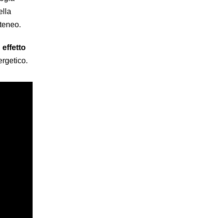
ella
Ateneo.
i
effetto
ergetico.