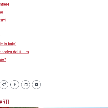
ntiere
ne
lasmi
r
 in Italy"
abbrica del futuro
sto?
ARTI