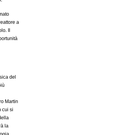
rmato
reattore a
o. Il
portunità
isica
del
più
ro Martin
 cui si
della
rà la
logia