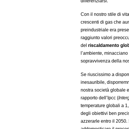
differenziarsi.
Con il nostro stile di v
crescenti di gas che aum
preindustriale era prese
raggiunto valori preoccu
del
riscaldamento glo
l’ambiente, minacciano l
sopravvivenza della nost
Se riuscissimo a disporr
inesauribile, disporremm
nostra società globale 
rapporto dell’Ipcc (
Inte
temperature globali a 1,5
degli obiettivi ben preci
azzerarle entro il 2050. 
addomesticare il process