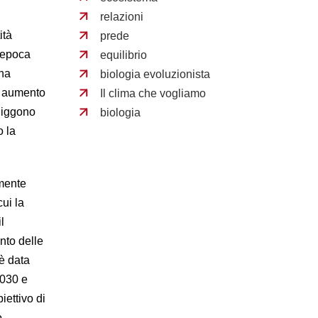
relazioni
ità
prede
n epoca
equilibrio
 ha
biologia evoluzionista
un aumento
Il clima che vogliamo
liggono
biologia
o la
mente
ui la
l
nto delle
 è data
2030 e
iettivo di
o.