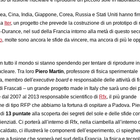
, Cina, India, Giappone, Corea, Russia e Stati Uniti hanno fi
a a
Iter
, un progetto che prevede la costruzione di un prototipo di 
-Durance, nel sud della Francia intorno alla metà di questo secol
o
, molte sono ancora le sfide da vincere, ma ancora di più le op
 in tutto il mondo si stanno spendendo per tentare di riprodurre in
ucleare. Tra loro
Piero Martin
, professore di fisica sperimentale
va, membro dell'
executive board
e responsabile delle attività di f
i Frascati – un grande progetto made in Italy che sarà uno dei 
e dal 2007 al 2013 responsabile scientifico di
Rfx
, il più grande
ne di tipo RFP che abbiamo la fortuna di ospitare a Padova. Pie
 di
13 puntate
alla scoperta dei segreti del sole e delle sfide con
nziati. Ci porterà all’interno di Rfx, nella ciambella all’interno 
scaldato, ci illustrerà le componenti dell’esperimento, ci spieghe
e a fusione che sorgerà nel sud della Francia, la fisica e tecno