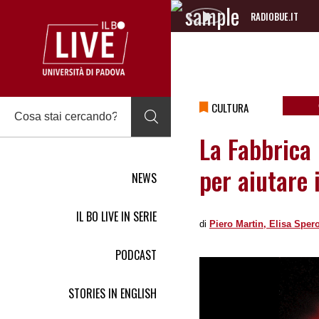
RADIOBUE.IT
Audio
Player
CULTURA
La Fabbrica 
per aiutare 
NEWS
IL BO LIVE IN SERIE
di
Piero Martin, Elisa Spe
PODCAST
STORIES IN ENGLISH