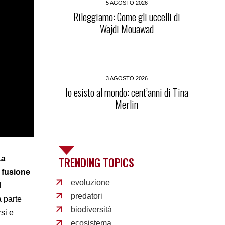
5 AGOSTO 2026
Rileggiamo: Come gli uccelli di
Wajdi Mouawad
3 AGOSTO 2026
Io esisto al mondo: cent’anni di Tina
Merlin
La
TRENDING TOPICS
fusione
evoluzione
l
predatori
a parte
biodiversità
si e
ecosistema