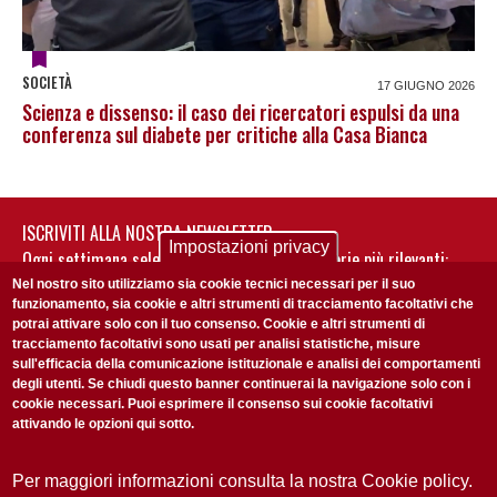
SOCIETÀ
17 GIUGNO 2026
Scienza e dissenso: il caso dei ricercatori espulsi da una
conferenza sul diabete per critiche alla Casa Bianca
ISCRIVITI ALLA NOSTRA NEWSLETTER
Impostazioni privacy
Ogni settimana selezioniamo per te nostre storie più rilevanti:
non perderti gli aggiornamenti della nostra newsletter
Nel nostro sito utilizziamo sia cookie tecnici necessari per il suo
funzionamento, sia cookie e altri strumenti di tracciamento facoltativi che
potrai attivare solo con il tuo consenso. Cookie e altri strumenti di
tracciamento facoltativi sono usati per analisi statistiche, misure
sull'efficacia della comunicazione istituzionale e analisi dei comportamenti
degli utenti. Se chiudi questo banner continuerai la navigazione solo con i
cookie necessari. Puoi esprimere il consenso sui cookie facoltativi
attivando le opzioni qui sotto.
Privacy Policy
Accetto la
ISCRIVITI
Per maggiori informazioni consulta la nostra Cookie policy.