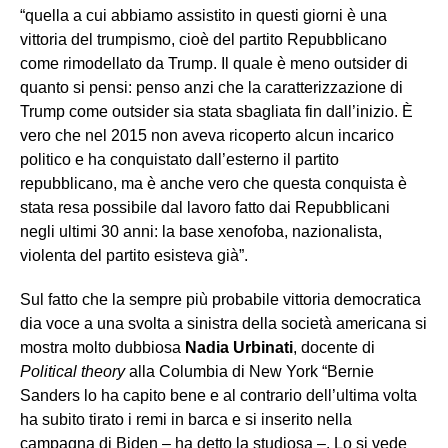
“quella a cui abbiamo assistito in questi giorni è una
vittoria del trumpismo, cioè del partito Repubblicano
come rimodellato da Trump. Il quale è meno outsider di
quanto si pensi: penso anzi che la caratterizzazione di
Trump come outsider sia stata sbagliata fin dall’inizio. È
vero che nel 2015 non aveva ricoperto alcun incarico
politico e ha conquistato dall’esterno il partito
repubblicano, ma è anche vero che questa conquista è
stata resa possibile dal lavoro fatto dai Repubblicani
negli ultimi 30 anni: la base xenofoba, nazionalista,
violenta del partito esisteva già”.
Sul fatto che la sempre più probabile vittoria democratica
dia voce a una svolta a sinistra della società americana si
mostra molto dubbiosa
Nadia Urbinati
, docente di
Political theory
alla Columbia di New York “Bernie
Sanders lo ha capito bene e al contrario dell’ultima volta
ha subito tirato i remi in barca e si inserito nella
campagna di Biden – ha detto la studiosa –. Lo si vede