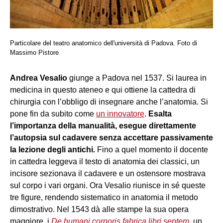
Particolare del teatro anatomico dell'università di Padova. Foto di
Massimo Pistore
Andrea Vesalio
giunge a Padova nel 1537. Si laurea in
medicina in questo ateneo e qui ottiene la cattedra di
chirurgia con l’obbligo di insegnare anche l’anatomia. Si
pone fin da subito come
un innovatore
.
Esalta
l’importanza della manualità, esegue direttamente
l’autopsia sul cadavere senza accettare passivamente
la lezione degli antichi.
Fino a quel momento il docente
in cattedra leggeva il testo di anatomia dei classici, un
incisore sezionava il cadavere e un ostensore mostrava
sul corpo i vari organi. Ora Vesalio riunisce in sé queste
tre figure, rendendo sistematico in anatomia il metodo
dimostrativo. Nel 1543 dà alle stampe la sua opera
maggiore, i
De humani corporis fabrica libri septem
, un