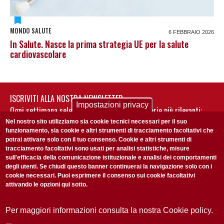
MONDO SALUTE
6 FEBBRAIO 2026
In Salute. Nasce la prima strategia UE per la salute
cardiovascolare
ISCRIVITI ALLA NOSTRA NEWSLETTER
Impostazioni privacy
Ogni settimana selezioniamo per te nostre storie più rilevanti:
non perderti gli aggiornamenti della nostra newsletter
Nel nostro sito utilizziamo sia cookie tecnici necessari per il suo
funzionamento, sia cookie e altri strumenti di tracciamento facoltativi che
potrai attivare solo con il tuo consenso. Cookie e altri strumenti di
tracciamento facoltativi sono usati per analisi statistiche, misure
sull'efficacia della comunicazione istituzionale e analisi dei comportamenti
degli utenti. Se chiudi questo banner continuerai la navigazione solo con i
cookie necessari. Puoi esprimere il consenso sui cookie facoltativi
attivando le opzioni qui sotto.
Privacy Policy
Accetto la
ISCRIVITI
Per maggiori informazioni consulta la nostra Cookie policy.