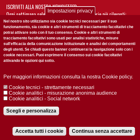
ISCRIVITI ALLA NOSTRA NEWSLETTER
Impostazioni privacy
Ogni settimana selezioniamo per te nostre storie più rilevanti:
non perderti gli aggiornamenti della nostra newsletter
Nel nostro sito utilizziamo sia cookie tecnici necessari per il suo
funzionamento, sia cookie e altri strumenti di tracciamento facoltativi che
potrai attivare solo con il tuo consenso. Cookie e altri strumenti di
tracciamento facoltativi sono usati per analisi statistiche, misure
sull'efficacia della comunicazione istituzionale e analisi dei comportamenti
degli utenti. Se chiudi questo banner continuerai la navigazione solo con i
cookie necessari. Puoi esprimere il consenso sui cookie facoltativi
attivando le opzioni qui sotto.
Privacy Policy
Accetto la
ISCRIVITI
Per maggiori informazioni consulta la nostra Cookie policy.
Cookie tecnici - strettamente necessari
Redazione
Copyright
Privacy
Area stampa
Cookie analitici - misurazione anonima audience
Cookie analitici - Social network
© 2025 Università di Padova
Tutti i diritti riservati P.I. 00742430283 C.F. 80006480281
Registrazione presso il Tribunale di Padova n. 2097/2012 del 18 giugno
Scegli e personalizza
2012
Accetta tutti i cookie
Continua senza accettare
RADIOBUE.IT