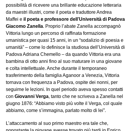
possibilità di ricevere una brillante educazione letteraria
da maestri illustri, come il poeta e traduttore Andrea
Maffei e
il poeta e professore dell’Università di Padova
Giacomo Zanella
. Proprio l’abate Zanella accompagnò
Vittoria lungo un percorso di raffinata formazione
umanistica per quasi 15 anni, in un “sodalizio di poesia e
umanità” – come lo definisce la studiosa dell’Università di
Padova Adriana Chemello – da quando Vittoria era una
bambina di otto anni fino al suo maturare in una giovane
e colta intellettuale. Anche durante il temporaneo
trasferimento della famiglia Aganoor a Venezia, Vittoria
tornava con frequenza a Padova, ospite dei nonni, per
seguirne le lezioni. In quel periodo aveva spesso contatti
con
Giovanni Verga
, tanto che ne scriveva a Zanella nel
giugno 1876: “Abbiamo visto più volte il Verga, col quale
abbiamo, come s’immagina, parlato molto di lei”.
L’attaccamento al suo primo maestro era tale che,
nonostante la giovane avesse trovato più tardi in Enrico