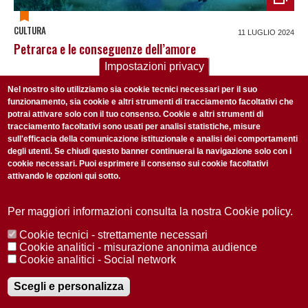
CULTURA
11 LUGLIO 2024
Petrarca e le conseguenze dell’amore
Impostazioni privacy
Nel nostro sito utilizziamo sia cookie tecnici necessari per il suo
funzionamento, sia cookie e altri strumenti di tracciamento facoltativi che
ISCRIVITI ALLA NOSTRA NEWSLETTER
potrai attivare solo con il tuo consenso. Cookie e altri strumenti di
Ogni settimana selezioniamo per te nostre storie più rilevanti:
tracciamento facoltativi sono usati per analisi statistiche, misure
sull'efficacia della comunicazione istituzionale e analisi dei comportamenti
non perderti gli aggiornamenti della nostra newsletter
degli utenti. Se chiudi questo banner continuerai la navigazione solo con i
cookie necessari. Puoi esprimere il consenso sui cookie facoltativi
attivando le opzioni qui sotto.
Per maggiori informazioni consulta la nostra Cookie policy.
Privacy Policy
Accetto la
Cookie tecnici - strettamente necessari
Cookie analitici - misurazione anonima audience
ISCRIVITI
Cookie analitici - Social network
Scegli e personalizza
Redazione
Copyright
Privacy
Area stampa