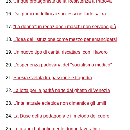
15.
Cinque protagoniste della Resistenza a Padova
16.
Dai primi modellini ai successi nell'arte sacra
17.
“La donna”: in redazione i maschi non servono più
18.
L'idea dell'istruzione come mezzo per emanciparsi
19.
Un nuovo tipo di carità: riscattarsi con il lavoro
20.
L'esperienza padovana del "socialismo medico"
21.
Poesia svelata tra passione e tragedia
22.
La lotta per la parità parte dal ghetto di Venezia
23.
L'intellettuale eclettica non dimentica gli umili
24.
La Duse della pedagogia e il metodo del cuore
25.
Le grandi battaglie per le donne lavoratrici