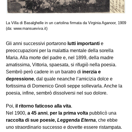
La Villa di Basalghelle in un cartolina firmata da Virginia Aganoor, 1909
(da: www.mansueviva.it)
Gli anni successivi portarono
lutti importanti
e
preoccupazioni per la malattia mentale della sorella
Maria. Alla morte del padre e, nel 1899, della madre
amatissima, Vittoria, spaesata, si rifugiò nella poesia.
Sembrò però cadere in un baratro di
inerzia e
depressione
, dal quale neanche l’amicizia dolce e
fortissima di Domenico Gnoli seppe sollevarla. Anche la
poesia, infine, sembrò dissolversi nel suo dolore.
Poi,
il ritorno faticoso alla vita
.
Nel 1900,
a 45 anni
,
per la prima volta
pubblicò una
raccolta di sue poesie,
Leggenda Eterna
, che ebbe
uno straordinario successo e dovette essere ristampata.