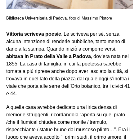
Biblioteca Universitaria di Padova, foto di Massimo Pistore
Vittoria scriveva poesie
. Le scriveva per sé, senza
alcuna intenzione di renderle pubbliche, tanto meno di
darle alla stampa. Quando iniziò a comporre versi,
abitava in Prato della Valle a Padova
, dov’era nata nel
1855. La casa di famiglia, in cui la poetessa sarebbe
tornata a più riprese anche dopo aver lasciato la città, si
trovava in quel lato della piazza dal quale oggi s’inoltra il
viale che porta alle serre dell’Orto botanico, tra i civici 41
e 44.
A quella casa avrebbe dedicato una lirica densa di
memorie struggenti, ricordandola “aperta su quel prato
/che il fiumicel chiudea come monile / tremulo,
rispecchiante / statue brune dal muscoso plinto…”. Era il
luogo che aveva accolto “i primi studi, il primo amore, il