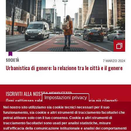
SOCIETÀ
7 MARZO 2024
Urbanistica di genere: la relazione tra le città e il genere
ISCRIVITI ALLA NOSTRA NEWSLETTER
Impostazioni privacy
Ogni settimana selezioniamo per te nostre storie più rilevanti:
non perderti gli aggiornamenti della nostra newsletter
Nel nostro sito utilizziamo sia cookie tecnici necessari per il suo
funzionamento, sia cookie e altri strumenti di tracciamento facoltativi che
potrai attivare solo con il tuo consenso. Cookie e altri strumenti di
tracciamento facoltativi sono usati per analisi statistiche, misure
sull'efficacia della comunicazione istituzionale e analisi dei comportamenti