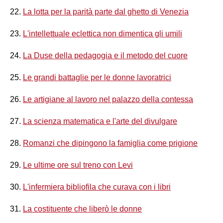
22.
La lotta per la parità parte dal ghetto di Venezia
23.
L'intellettuale eclettica non dimentica gli umili
24.
La Duse della pedagogia e il metodo del cuore
25.
Le grandi battaglie per le donne lavoratrici
26.
Le artigiane al lavoro nel palazzo della contessa
27.
La scienza matematica e l'arte del divulgare
28.
Romanzi che dipingono la famiglia come prigione
29.
Le ultime ore sul treno con Levi
30.
L'infermiera bibliofila che curava con i libri
31.
La costituente che liberò le donne