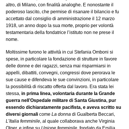
altro, di Milano, con finalità analoghe. E nonostante il
poderoso lascito, che permise di risanare il bilancio e fu
accettato dal consiglio di amministrazione il 12 marzo
1918, un anno dopo la sua morte, proprio per volontà
testamentaria della fondatrice l’istituto non ne prese il
nome.
Moltissime furono le attività in cui Stefania Omboni si
spese, in particolare la fondazione di strutture in favore
delle donne e dei ragazzi, senza mai risparmiarsi in
appelli, dibattiti, convegni, congressi dove perorava le
sue cause e difendeva le sue convinzioni, in particolare
la possibilità di riscatto offerta dal lavoro. Era stata lei
stessa,
in prima linea, volontaria durante la Grande
guerra nell’Ospedale militare di Santa Giustina, pur
essendo dichiaratamente pacifista, e aveva scritto su
diversi giornali
come
La donna
di Gualberta Beccari,
L’Italia femminile
, al quale collaborava anche Virginia
Olper, e infine su
Unione femminile
, fondato da Ersilia